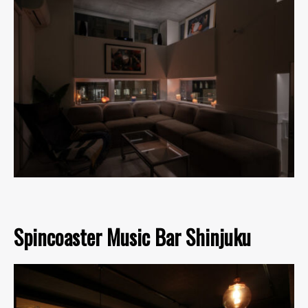
Spincoaster Music Bar Shinjuku