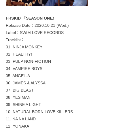
FRSKID 『SEASON ONE』
Release Date：2020.10.21 (Wed.)
Label：SWIM LOVE RECORDS
Tracklist：
01. NINJA MONKEY
02. HEALTHY!
03. PULP NON-FICTION
04. VAMPIRE BOYS
05. ANGEL-A
06. JAMES & ALYSSA
07. BIG BEAST
08. YES MAN
09. SHINE A LIGHT
10. NATURAL BORN LOVE KILLERS
11. NA NA LAND
12. YONAKA