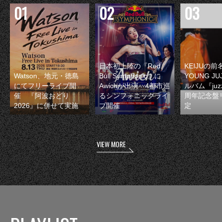
日本初上陸の『Red
KEIJUの
Watson、地元・徳島
Bull Symphonic』に
YOUNG JU
にてフリーライブ開
Awichが出演 4都市巡
ルバム『juzz
催 『阿波おどり
るシンフォニックライ
周年記念盤
2026』に併せて実施
ブ開催
定
VIEW MORE