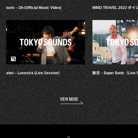
luvis – Oh (Official Music Video)
MIND TRAVEL 2023 
aimi – Lovesick (Live Session）
鋭児 – $uper $onic（Live 
VIEW MORE