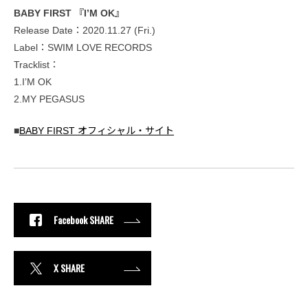
BABY FIRST 『I’M OK』
Release Date：2020.11.27 (Fri.)
Label：SWIM LOVE RECORDS
Tracklist：
1.I’M OK
2.MY PEGASUS
■
BABY FIRST オフィシャル・サイト
Facebook SHARE
X SHARE