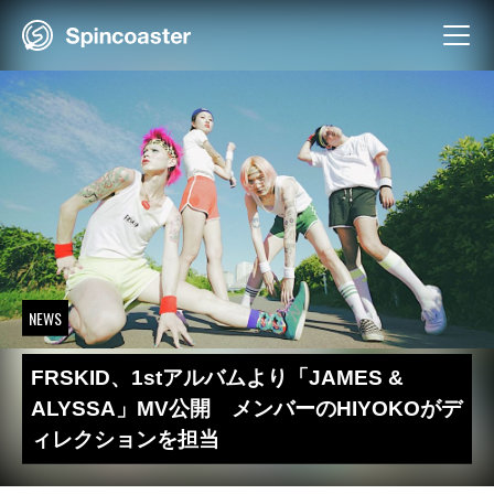
Skip
to
content
NEWS
FRSKID、1stアルバムより「JAMES &
ALYSSA」MV公開 メンバーのHIYOKOがデ
ィレクションを担当