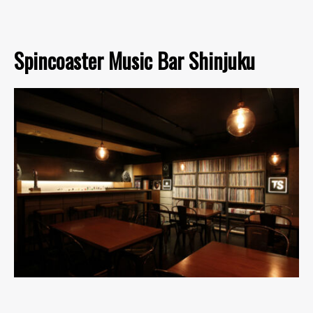
Spincoaster Music Bar Shinjuku