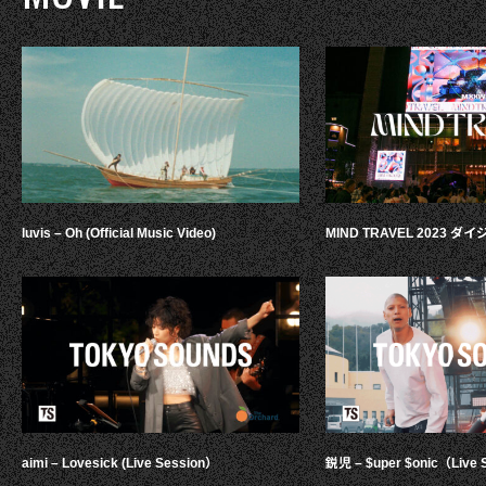
luvis – Oh (Official Music Video)
MIND TRAVEL 2023 
aimi – Lovesick (Live Session）
鋭児 – $uper $onic（Live 