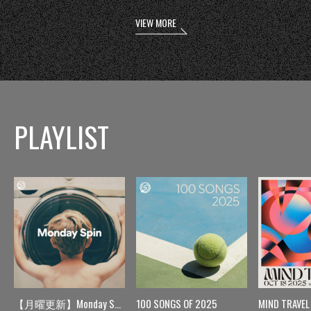
VIEW MORE
PLAYLIST
【月曜更新】Monday Spin
100 SONGS OF 2025
MIND TRAVEL