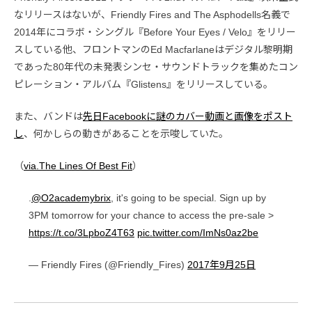
なリリースはないが、Friendly Fires and The Asphodells名義で
2014年にコラボ・シングル『Before Your Eyes / Velo』をリリー
スしている他、フロントマンのEd Macfarlaneはデジタル黎明期
であった80年代の未発表シンセ・サウンドトラックを集めたコン
ピレーション・アルバム『Glistens』をリリースしている。
また、バンドは
先日Facebookに謎のカバー動画と画像をポスト
し
、何かしらの動きがあることを示唆していた。
（
via.The Lines Of Best Fit
）
.
@O2academybrix
, it's going to be special. Sign up by
3PM tomorrow for your chance to access the pre-sale >
https://t.co/3LpboZ4T63
pic.twitter.com/ImNs0az2be
— Friendly Fires (@Friendly_Fires)
2017年9月25日