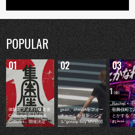
POPULAR
Rachel 
体験型フェス『集楽座
jjean、sheidAをフィー
歌舞伎町で
Collective Sounds &
チャーした最新シング
とかする『
Cultures』開催決定
ル“gossip boy”MV公開
れーーッ』