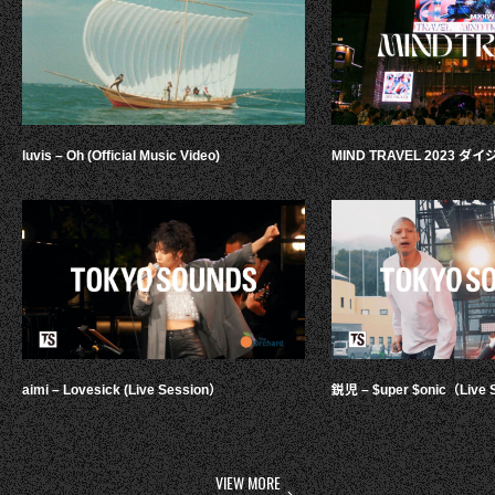
luvis – Oh (Official Music Video)
MIND TRAVEL 2023 
aimi – Lovesick (Live Session）
鋭児 – $uper $onic（Live 
VIEW MORE