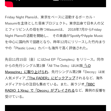
Friday Night Plansは、東京をベースに活動するボーカル・
Masumiを主体とした音楽ブロジェクト。東京出身で日本人の父
とフィリビン人の母を持つMasumiは、 2018年7月からFriday
Night Plansの活動を開始し、 その楽曲がSpotifyやApple Music
を中心に国内外で話題となり、昨年12月にリリースした竹内まり
やの「Plastic Love」カバーも海外で高く評価された。
先日11月15日（金）には2nd EP『Complex』をリリース。同作
からの先行シングル第1弾「All The Dots」はUK版
「i-D
Magazine」に取り上げられ
、先行シングル第2弾「Decoy」は米
人気メディア
「The FADER」にピックアップ
されるなど、海外
メディアからの注目も集めている。また、英ラジオ
『BBC
RADIO １Xtra』で「Decoy」がプレイされる
など、異例の反響を
受けている。