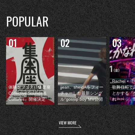
POPULAR
Rachel 
体験型フェス『集楽座
jjean、sheidAをフィー
歌舞伎町で
Collective Sounds &
チャーした最新シング
とかする『
Cultures』開催決定
ル“gossip boy”MV公開
れーーッ』
VIEW MORE