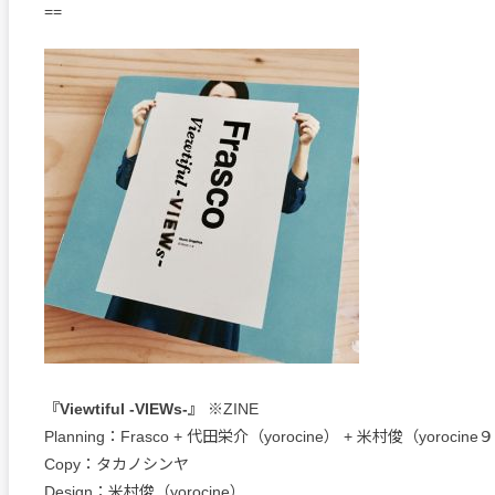
==
『Viewtiful -VIEWs-』
※ZINE
Planning：Frasco + 代田栄介（yorocine） + 米村俊（yorocine９
Copy：タカノシンヤ
Design：米村俊（yorocine）