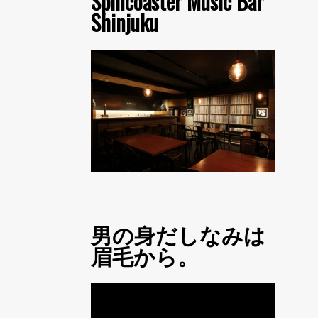
Spincoaster Music Bar
Shinjuku
男の身だしなみは
眉毛から。