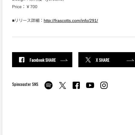
Price：￥700
■リリース詳細：
http://frascotts.com/info/291/
Facebook SHARE
X SHARE
Spincoaster SNS