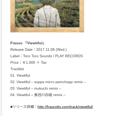
Frasco 『Viewtiful』
Release Date：2017.11.08 (Wed.)
Label：Toro Toro Sounds / PLAY RECORDS
Price：￥1,000 ＋ Tax
Tracklist
01. Viewtiful
02. Viewtiful – suppa micro pamchopp remix –
03. Viewtiful – mukuchi remix –
04. Viewtiful – 長谷川白紙 remix –
■リリース詳細：
http://frascotts.com/track/viewtiful/