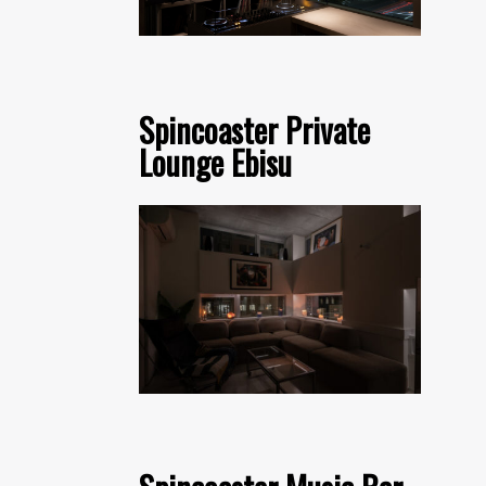
Spincoaster Private
Lounge Ebisu