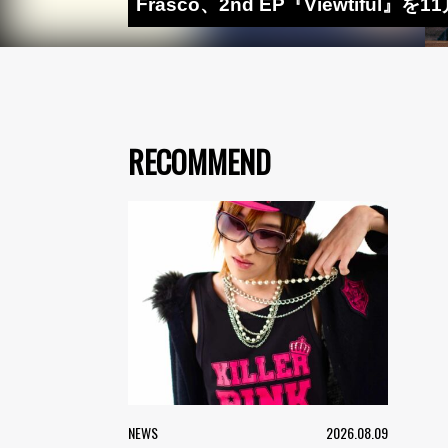
Frasco、2nd EP『Viewtiful
RECOMMEND
NEWS
2026.08.09