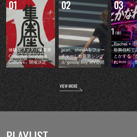
Rachel 
体験型フェス『集楽座
jjean、sheidAをフィー
歌舞伎町で
Collective Sounds &
チャーした最新シング
とかする『
Cultures』開催決定
ル“gossip boy”MV公開
れーーッ』
VIEW MORE
PLAYLIST