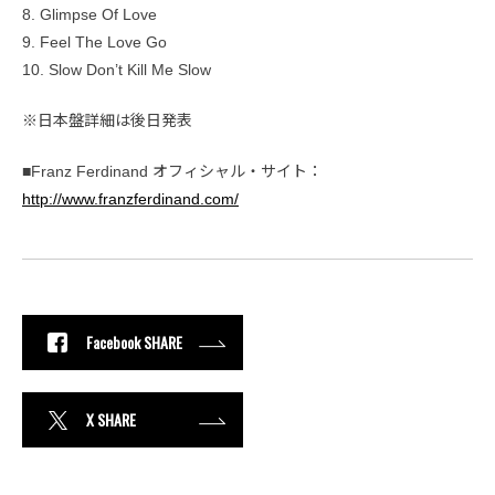
8. Glimpse Of Love
9. Feel The Love Go
10. Slow Don’t Kill Me Slow
※日本盤詳細は後日発表
■Franz Ferdinand オフィシャル・サイト：
http://www.franzferdinand.com/
Facebook SHARE
X SHARE