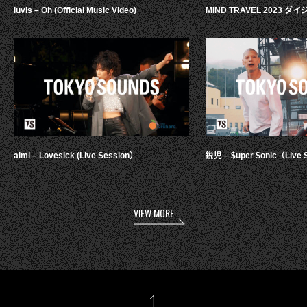
luvis – Oh (Official Music Video)
MIND TRAVEL 2023 
aimi – Lovesick (Live Session）
鋭児 – $uper $onic（Live 
VIEW MORE