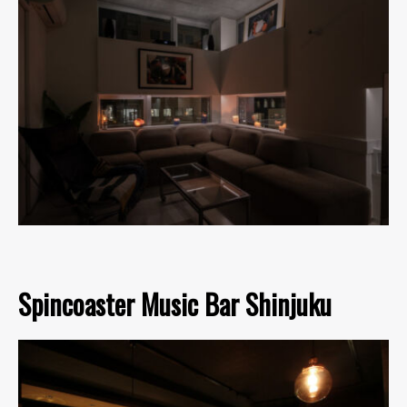
Spincoaster Music Bar Shinjuku