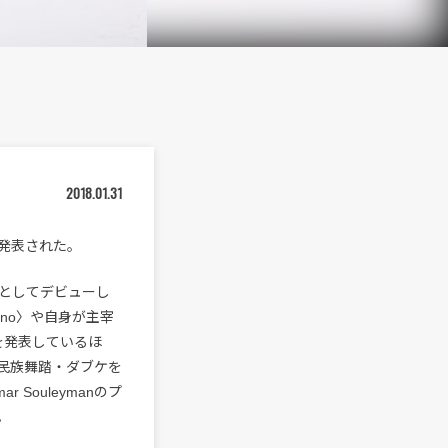
2018.01.31
が発表された。
ストとしてデビューし
mino〉や自身が主宰
を発表しているほ
の民族舞踏・ダブケを
Souleymanのプ
。