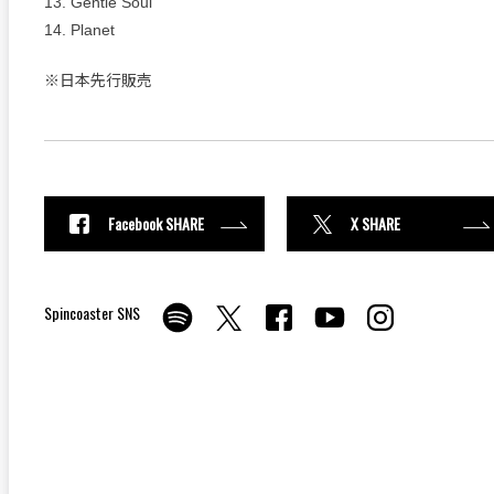
13. Gentle Soul
14. Planet
※日本先行販売
Facebook SHARE
X SHARE
Spincoaster SNS