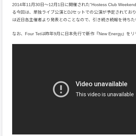
2014年11月30日〜12月1日に開催された“Hostess Club Week
る今回は、単独ライブ公演とDJセットでの公演が予定されてお
は近日各主催者より発表とのことなので、引き続き続報を待ちた
なお、Four Tetは昨年9月に日本先行で新作『New Energy』