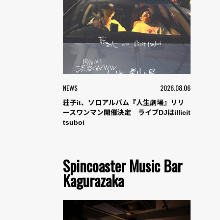
NEWS
2026.08.06
荘子it、ソロアルバム『人生劇場』リリ
ースワンマン開催決定 ライブDJはillicit
tsuboi
Spincoaster Music Bar
Kagurazaka