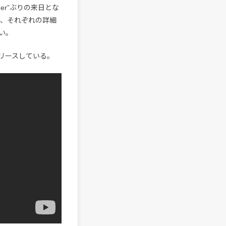
ender”ぶりの来日とな
り、それぞれの詳細
い。
をリリースしている。