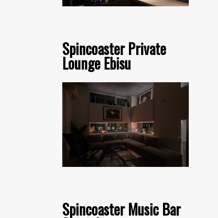
Spincoaster Private
Lounge Ebisu
Spincoaster Music Bar