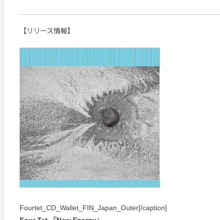
【リリース情報】
Fourtet_CD_Wallet_FIN_Japan_Outer[/caption]
Four Tet 『New Energy』