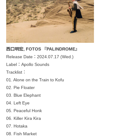
西口明宏, FOTOS 『PALINDROME』
Release Date：2024.07.17 (Wed.)
Label：Apollo Sounds
Tracklist：
01. Alone on the Train to Kofu
02. Pie Floater
03. Blue Elephant
04. Left Eye
05. Peaceful Honk
06. Killer Kira Kira
07. Hotaka
08. Fish Market