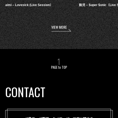
aimi – Lovesick (Live Session）
鋭児 – $uper $onic（Live 
VIEW MORE
PAGE to TOP
CONTACT