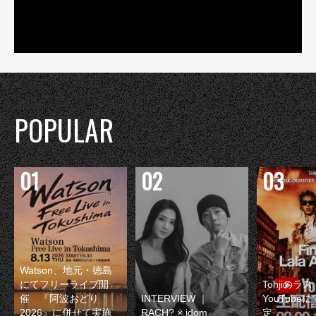
POPULAR
Watson、地元・徳島
にてフリーライブ開
Tohjiのラ
催 『阿波おどり
INTERVIEW ｜
YouTube
2026』に併せて実施
RACH? × idom
定