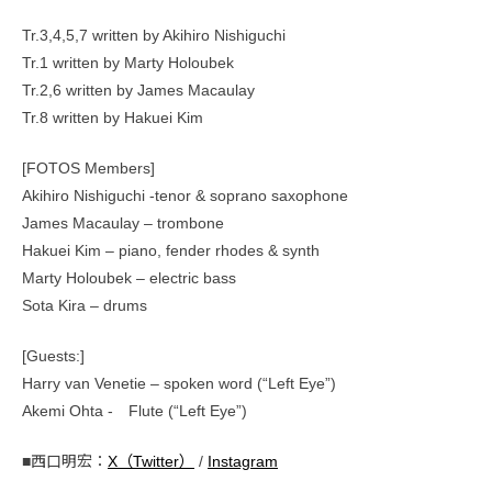
Tr.3,4,5,7 written by Akihiro Nishiguchi
Tr.1 written by Marty Holoubek
Tr.2,6 written by James Macaulay
Tr.8 written by Hakuei Kim
[FOTOS Members]
Akihiro Nishiguchi -tenor & soprano saxophone
James Macaulay – trombone
Hakuei Kim – piano, fender rhodes & synth
Marty Holoubek – electric bass
Sota Kira – drums
[Guests:]
Harry van Venetie – spoken word (“Left Eye”)
Akemi Ohta - Flute (“Left Eye”)
■西口明宏：
X（Twitter）
/
Instagram