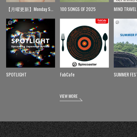
【月曜更新】Monday Spin
100 SONGS OF 2025
MIND TRAVEL
SPOTLIGHT
FabCafe
SUMMER FES
VIEW MORE