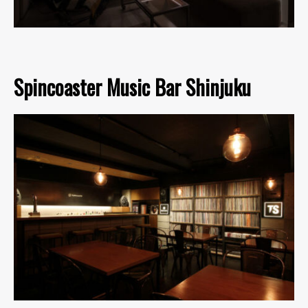
Spincoaster Music Bar Shinjuku