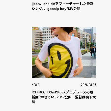
jjean、sheidAをフィーチャーした最新
シングル“gossip boy”MV公開
NEWS
2026.08.07
ICHIRO、D3adStockプロデュースの最
新曲“幸せでいい”MV公開 監督は鴨下大
輝