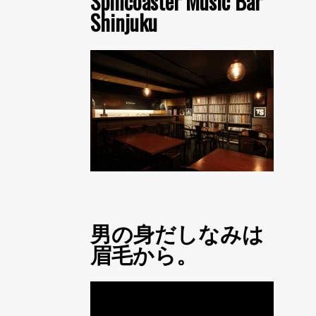
Spincoaster Music Bar
Shinjuku
男の身だしなみは
眉毛から。