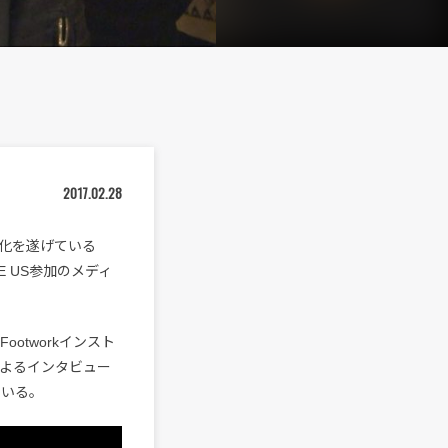
2017.02.28
化を遂げている
E US参加のメディ
、Footworkインスト
によるインタビュー
ている。