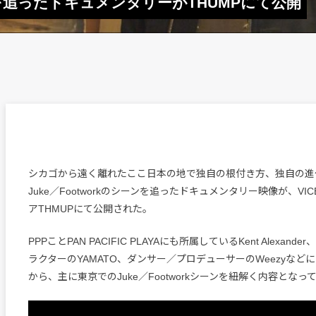
ーンを追ったドキュメンタリーがTHUMPにて公開
シカゴから遠く離れたここ日本の地で独自の根付き方、独自の進
Juke／Footworkのシーンを追ったドキュメンタリー映像が、VIC
アTHMUPにて公開された。
PPPことPAN PACIFIC PLAYAにも所属しているKent Alexander
ラクターのYAMATO、ダンサー／プロデューサーのWeezyなど
から、主に東京でのJuke／Footworkシーンを紐解く内容となっ