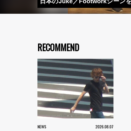
日本のJuke／Footworkシ
RECOMMEND
NEWS
2026.08.07