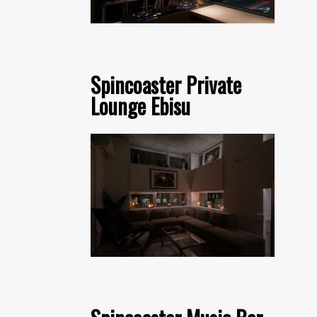
Spincoaster Private
Lounge Ebisu