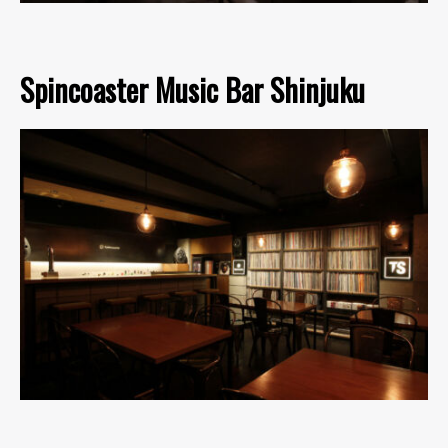
Spincoaster Music Bar Shinjuku