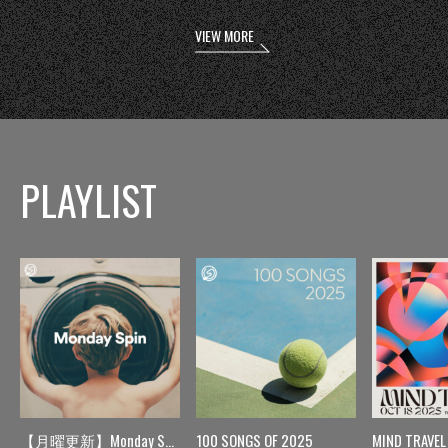
VIEW MORE
PLAYLIST
【月曜更新】Monday Spin
100 SONGS OF 2025
MIND TRAVEL