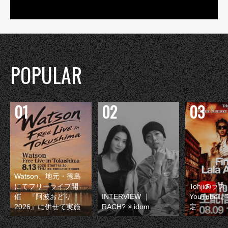
POPULAR
Watson、地元・徳島
にてフリーライブ開
Tohjiのラ
催 『阿波おどり
INTERVIEW ｜
YouTube
2026』に併せて実施
RACH? × idom
定