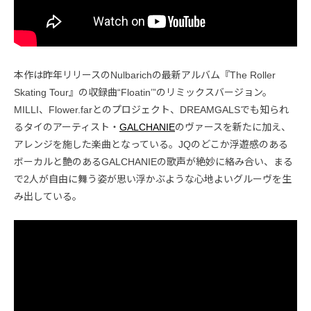
本作は昨年リリースのNulbarichの最新アルバム『The Roller
Skating Tour』の収録曲“Floatin’”のリミックスバージョン。
MILLI、Flower.farとのプロジェクト、DREAMGALSでも知られ
るタイのアーティスト・
GALCHANIE
のヴァースを新たに加え、
アレンジを施した楽曲となっている。JQのどこか浮遊感のある
ボーカルと艶のあるGALCHANIEの歌声が絶妙に絡み合い、まる
で2人が自由に舞う姿が思い浮かぶような心地よいグルーヴを生
み出している。