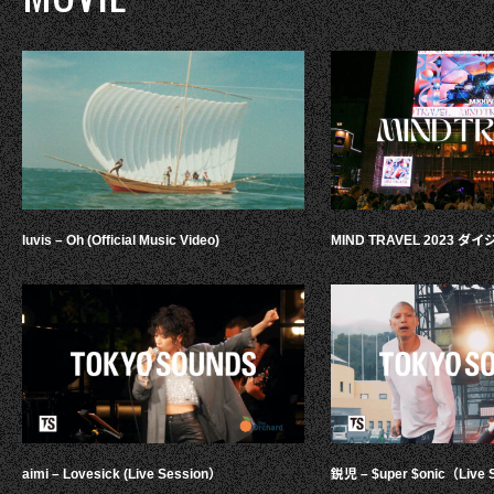
luvis – Oh (Official Music Video)
MIND TRAVEL 2023 
aimi – Lovesick (Live Session）
鋭児 – $uper $onic（Live 