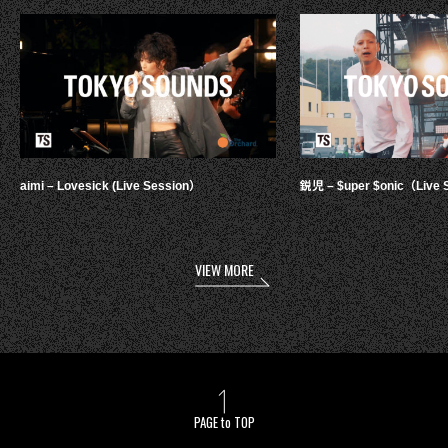
aimi – Lovesick (Live Session）
鋭児 – $uper $onic（Live 
VIEW MORE
PAGE to TOP