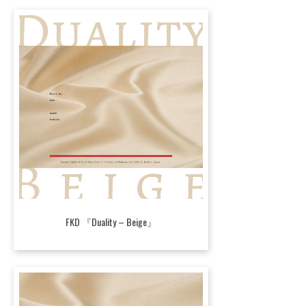
FKD 『Duality – Beige』