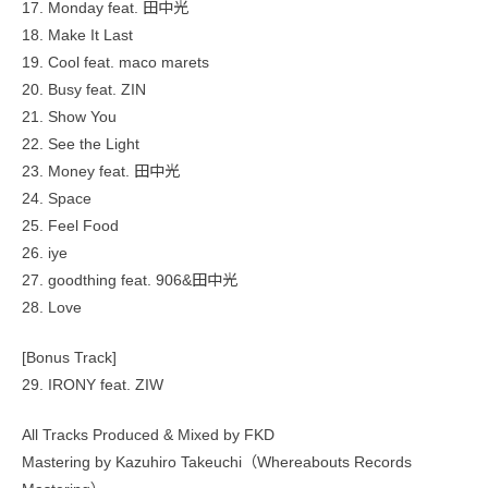
17. Monday feat. 田中光
18. Make It Last
19. Cool feat. maco marets
20. Busy feat. ZIN
21. Show You
22. See the Light
23. Money feat. 田中光
24. Space
25. Feel Food
26. iye
27. goodthing feat. 906&田中光
28. Love
[Bonus Track]
29. IRONY feat. ZIW
All Tracks Produced & Mixed by FKD
Mastering by Kazuhiro Takeuchi（Whereabouts Records