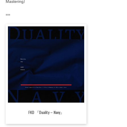
Mastering）
==
FKD 『Duality – Navy』