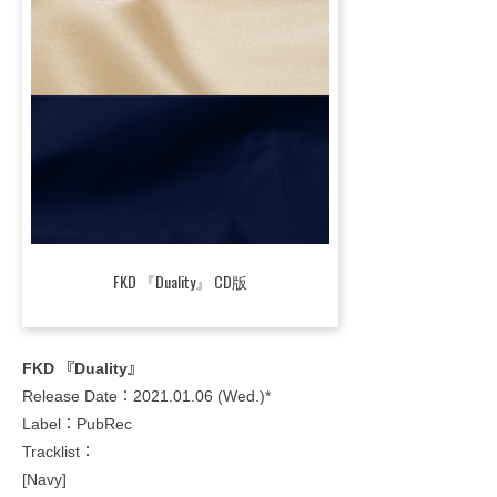
FKD 『Duality』 CD版
FKD 『Duality』
Release Date：2021.01.06 (Wed.)*
Label：PubRec
Tracklist：
[Navy]