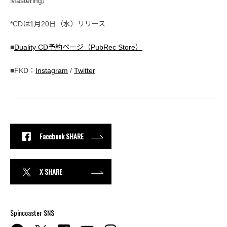
Mastering）
*CDは1月20日（水）リリース
■
Duality CD予約ページ（PubRec Store）
■FKD：
Instagram
/
Twitter
Facebook SHARE
X SHARE
Spincoaster SNS