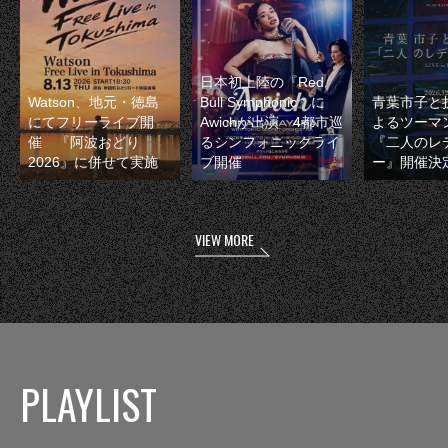
日本初上陸の『Red
Watson、地元・徳島
Bull Symphonic』に
青葉市子と
にてフリーライブ開
Awichが出演 4都市巡
よるツーマ
催 『阿波おどり
るシンフォニックライ
『二人のレ
2026』に併せて実施
ブ開催
ー』開催決
VIEW MORE
PLAYLIST