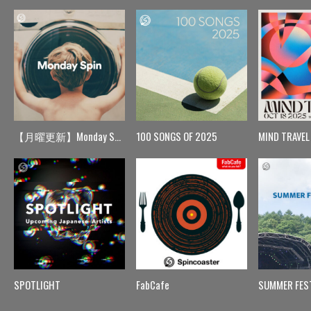
【月曜更新】Monday Spin
100 SONGS OF 2025
MIND TRAVEL
SPOTLIGHT
FabCafe
SUMMER FES