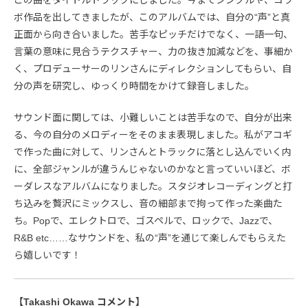
この曲をタイトルトラックにしました。今までシングルや、コラ
ボ作品を出してきましたが、このアルバムでは、⾃分の“声”と真
正面から向き合いました。苦手なピッチだけでなく、一語一句、
言葉の意味に見合うテクスチャー、力の抜き加減などを、事細か
く、プロデューサーのリンさんにディレクションしてもらい、自
分の声を研究し、ゆっくり時間をかけて録音しました。
サウンド面に関しては、小難しいことは苦手なので、自分が出来
る、今の自分のメロディーをそのまま表現しました。私がアコギ
で作った曲に対して、リンさんとトラックに落とし込んでいく内
に、全部ジャンルが違うんじゃないのかなと言っていいほど、ボ
ーダレスなアルバムになりました。スタジオレコーディングと打
ち込みを贅沢にミックスし、音の細部まで拘って作った楽曲た
ち。Popで、エレクトロで、ゴスペルで、ロックで、Jazzで、
R&B etc……なサウンドを、私の“声”を通じて楽しんでもらえた
ら嬉しいです！
【Takashi Okawa コメント】