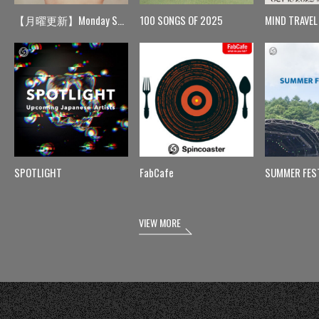
【月曜更新】Monday Spin
100 SONGS OF 2025
MIND TRAVEL
SPOTLIGHT
FabCafe
SUMMER FES
VIEW MORE