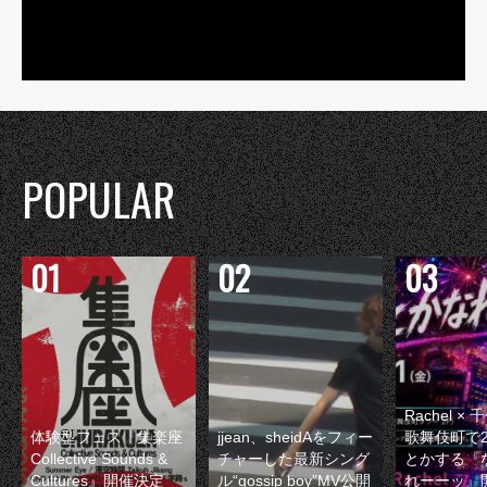
POPULAR
Rachel 
体験型フェス『集楽座
jjean、sheidAをフィー
歌舞伎町で
Collective Sounds &
チャーした最新シング
とかする『
Cultures』開催決定
ル“gossip boy”MV公開
れーーッ』