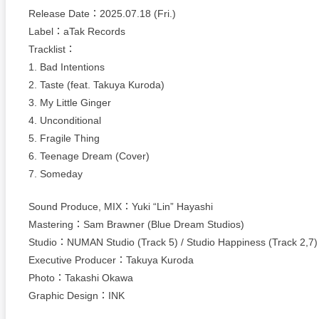
Release Date：2025.07.18 (Fri.)
Label：aTak Records
Tracklist：
1. Bad Intentions
2. Taste (feat. Takuya Kuroda)
3. My Little Ginger
4. Unconditional
5. Fragile Thing
6. Teenage Dream (Cover)
7. Someday
Sound Produce, MIX：Yuki “Lin” Hayashi
Mastering：Sam Brawner (Blue Dream Studios)
Studio：NUMAN Studio (Track 5) / Studio Happiness (Track 2,7)
Executive Producer：Takuya Kuroda
Photo：Takashi Okawa
Graphic Design：INK