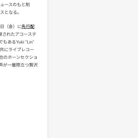
ロデュースのもと制
ースとなる。
月27日（金）に
先行配
に収録されたアコーステ
Yuki “Lin”
と共にライブレコー
也のホーンセクショ
歌声が一層際立つ贅沢