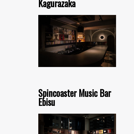
Kagurazaka
Spincoaster Music Bar
Ebisu