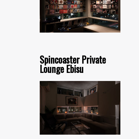
Spincoaster Private
Lounge Ebisu