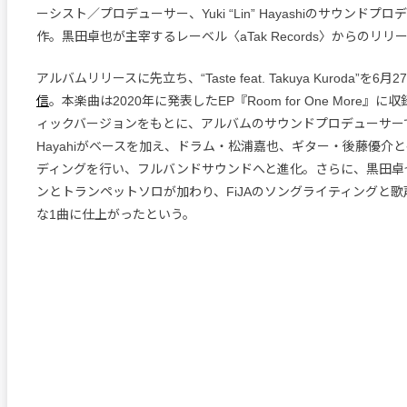
ーシスト／プロデューサー、Yuki “Lin” Hayashiのサウンドプ
作。黒田卓也が主宰するレーベル〈aTak Records〉からのリリ
アルバムリリースに先立ち、“Taste feat. Takuya Kuroda”を6
信
。本楽曲は2020年に発表したEP『Room for One More』
ィックバージョンをもとに、アルバムのサウンドプロデューサーでもある
Hayahiがベースを加え、ドラム・松浦嘉也、ギター・後藤優介
ディングを行い、フルバンドサウンドへと進化。さらに、黒田卓
ンとトランペットソロが加わり、FiJAのソングライティングと
な1曲に仕上がったという。