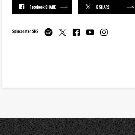
Facebook SHARE
X SHARE
Spincoaster SNS