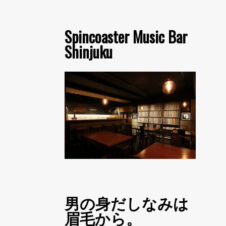
Spincoaster Music Bar
Shinjuku
男の身だしなみは
眉毛から。