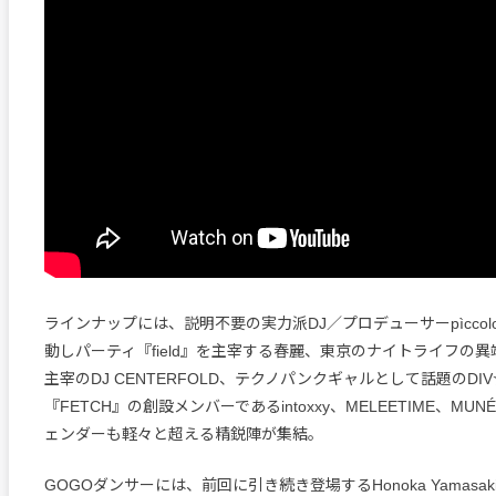
ラインナップには、説明不要の実力派DJ／プロデューサーpìcco
動しパーティ『field』を主宰する春麗、東京のナイトライフの異端
主宰のDJ CENTERFOLD、テクノパンクギャルとして話題のDI
『FETCH』の創設メンバーであるintoxxy、MELEETIME、MU
ェンダーも軽々と超える精鋭陣が集結。
GOGOダンサーには、前回に引き続き登場するHonoka Yamasa