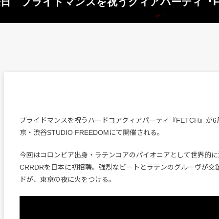
来日 プライドマンスを祝うクィアパーティ『F
プライドマンスを祝うハードコアクィアパーティ『FETCH』が6
京・渋谷STUDIO FREEDOMにて開催される。
今回はコロンビア出身・ラテンコアのパイオニアとして世界的に
CRRDRを日本に初招聘。強烈なビートとラテンのグルーヴが交
ドが、東京の夜に火をつける。