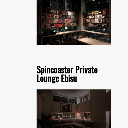
Spincoaster Private
Lounge Ebisu