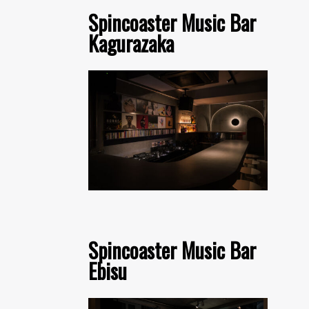
Spincoaster Music Bar
Kagurazaka
Spincoaster Music Bar
Ebisu