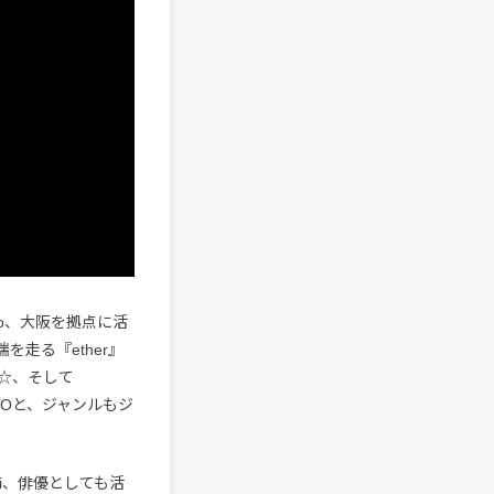
lo、大阪を拠点に活
を走る『ether』
V☆、そして
NÉOと、ジャンルもジ
ki、俳優としても活