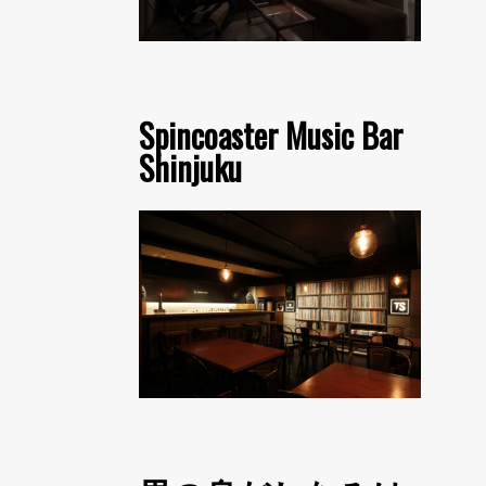
Spincoaster Music Bar
Shinjuku