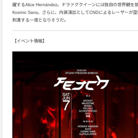
躍するAlice Hernández。ドラァグクイーンには独自の世界観を放つCli
Kosmic Sans。さらに、内装演出としてCNDによるレーザー
刺激する一夜となりそうだ。
【イベント情報】