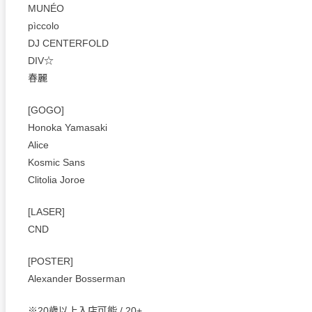
MUNÉO
pìccolo
DJ CENTERFOLD
DIV☆
春麗
[GOGO]
Honoka Yamasaki
Alice
Kosmic Sans
Clitolia Joroe
[LASER]
CND
[POSTER]
Alexander Bosserman
※20歳以上入店可能 / 20+