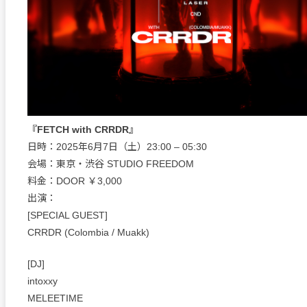
『FETCH with CRRDR』
日時：2025年6月7日（土）23:00 – 05:30
会場：東京・渋谷 STUDIO FREEDOM
料金：DOOR ￥3,000
出演：
[SPECIAL GUEST]
CRRDR (Colombia / Muakk)
[DJ]
intoxxy
MELEETIME