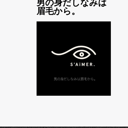
男の身だしなみは
眉毛から。