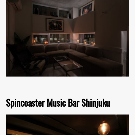
Spincoaster Music Bar Shinjuku