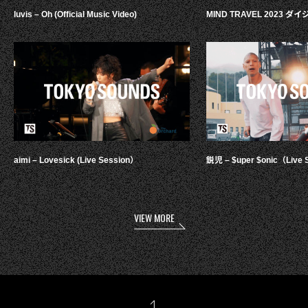
luvis – Oh (Official Music Video)
MIND TRAVEL 2023 
aimi – Lovesick (Live Session）
鋭児 – $uper $onic（Live 
VIEW MORE