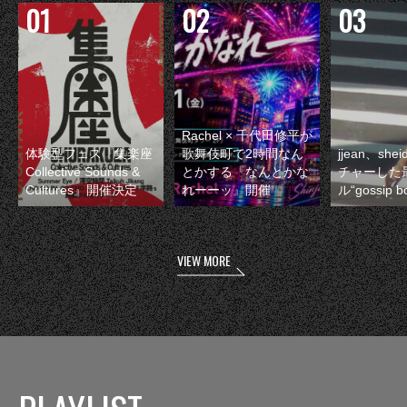
Rachel × 千代田修平が
体験型フェス『集楽座
歌舞伎町で2時間なん
jjean、sh
Collective Sounds &
とかする『なんとかな
チャーした
Cultures』開催決定
れーーッ』開催
ル“gossip 
VIEW MORE