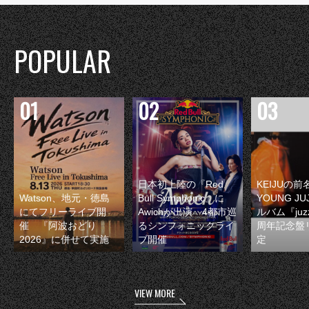
POPULAR
日本初上陸の『Red
KEIJUの
Watson、地元・徳島
Bull Symphonic』に
YOUNG JU
にてフリーライブ開
Awichが出演 4都市巡
ルバム『juzz
催 『阿波おどり
るシンフォニックライ
周年記念盤
2026』に併せて実施
ブ開催
定
VIEW MORE