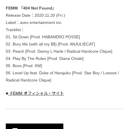
FEMM 『404 Not Found』
Release Date：2020.11.20 (Fri.)
Label：avex entertainment inc.
Tracklist：
01. Sit Down [Prod. HABANERO POSSE]
02. Bury Me (with all my $$) [Prod. ANJULIECAT]
03. Peach [Prod. Danny L Harle / Radical Hardcore Clique]
04. Play By The Rules [Prod. Diana Chiaki]
05. Boss [Prod. KM]
06. Level Up feat. Duke of Harajuku [Prod. Star Boy / Loesoe /
Radical Hardcore Clique]
■
FEMM オフィシャル・サイト