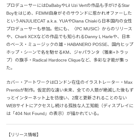
プロデューサーにはDaBabyやLil Uzi Vertの作品も手がけるStar
Boyをはじめ、FEMM自身がそのサウンドに惹かれオファーした
というANJULIECAT a.k.a. YUAやDiana Chiakiら日本国内の女性
プロデューサーも参加。他にも、〈PC MUSIC〉からのリリース
や、Charli XCXなどの作品でも知られるDanny L Harleや、日本
のベース・ミュージックの雄・HABANERO POSSE、国内ヒップ
ホップ・シーンで名を馳せるKM、ジャパランタ（雅楽+トラッ
プ）の旗手・Radical Hardocre Cliqueなど、多彩な才能が集っ
た。
カバー・アートワークはロンドン在住のイラストレーター・Max
Prentisが制作。仮定的な遠い未来、全ての人類が絶滅した後もず
っとインターネット上を彷徨い、2度と更新されることのない
WEBサイトにアクセスし続ける孤独な人工知能（ディスプレイに
は「404 Not Found」の表示）が描かれている。
【リリース情報】