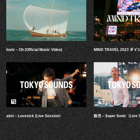
luvis – Oh (Official Music Video)
MIND TRAVEL 2023 
aimi – Lovesick (Live Session）
鋭児 – $uper $onic（Live 