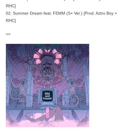
RHC]
02. Summer Dream feat. FEMM (S+ Ver.) [Prod. Aztro Boy +
RHC]
==