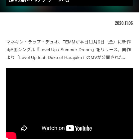
2020.11.06
マネキン・ラップ・デュオ、FEMMが本日11月6日（金）に新作
両A面シングル『Level Up / Summer Dream』をリリース。同作
より「Level Up feat. Duke of Harajuku」のMVが公開された。