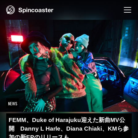
Skip
to
content
NEWS
FEMM、Duke of Harajuku迎えた新曲MV公
開 Danny L Harle、Diana Chiaki、KMら参
加の新EPのリリースも