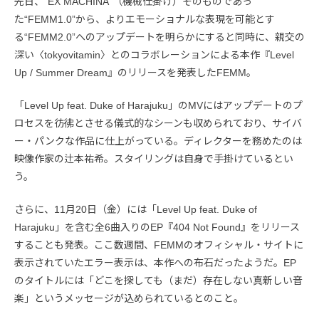
先日、“EX MACHINA”（機械仕掛け）そのものであっ
た“FEMM1.0”から、よりエモーショナルな表現を可能とす
る“FEMM2.0”へのアップデートを明らかにすると同時に、親交の
深い〈tokyovitamin〉とのコラボレーションによる本作『Level
Up / Summer Dream』のリリースを発表したFEMM。
「Level Up feat. Duke of Harajuku」のMVにはアップデートのプ
ロセスを彷彿とさせる儀式的なシーンも収められており、サイバ
ー・パンクな作品に仕上がっている。ディレクターを務めたのは
映像作家の辻本祐希。スタイリングは自身で手掛けているとい
う。
さらに、11月20日（金）には「Level Up feat. Duke of
Harajuku」を含む全6曲入りのEP『404 Not Found』をリリース
することも発表。ここ数週間、FEMMのオフィシャル・サイトに
表示されていたエラー表示は、本作への布石だったようだ。EP
のタイトルには「どこを探しても（まだ）存在しない真新しい音
楽」というメッセージが込められているとのこと。