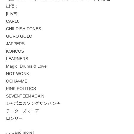
出演：
[LIVE]
CAR10
CHILDISH TONES
GORO GOLO
JAPPERS
KONCOS
LEARNERS
Magic, Drums & Love
NOT WONK
OCHA∞ME
PINK POLITICS
SEVENTEEN AGAiN
ジャポニカソングサンバンチ
チーターズマニア
ロンリー
……and more!