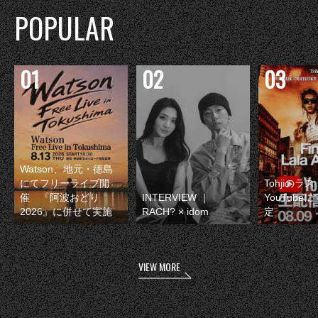
POPULAR
Watson、地元・徳島
にてフリーライブ開
Tohjiのラ
催 『阿波おどり
INTERVIEW ｜
YouTube
2026』に併せて実施
RACH? × idom
定
VIEW MORE