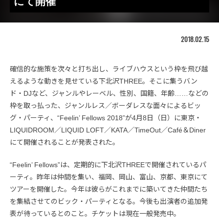
にて開催
2018.02.15
確信的な施策を次々と打ち出し、ライブハウスという枠を飛び越
えるような動きを見せている下北沢THREE。そこに集うバン
ド・DJなど、ジャンルやレーベル、性別、国籍、年齢……などの
枠を取っ払った、ジャンルレス／ボーダレスな面々によるビッ
グ・パーティ、“Feelin’ Fellows 2018”が4月8日（日）に東京・
LIQUIDROOM／LIQUID LOFT／KATA／TimeOut／Café＆Diner
にて開催されることが発表された。
“Feelin’ Fellows”は、定期的に下北沢THREEで開催されているパ
ーティ。昨年は仲間を集い、福岡、岡山、富山、京都、東京にて
ツアーを開催した。今年は彼らがこれまでに築いてきた仲間たち
を集結させてのビック・パーティとなる。今後も出演者の追加発
表が待っているとのこと。チケットは現在一般発売中。