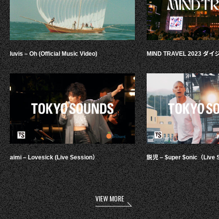
luvis – Oh (Official Music Video)
MIND TRAVEL 2023 
aimi – Lovesick (Live Session）
鋭児 – $uper $onic（Live 
VIEW MORE