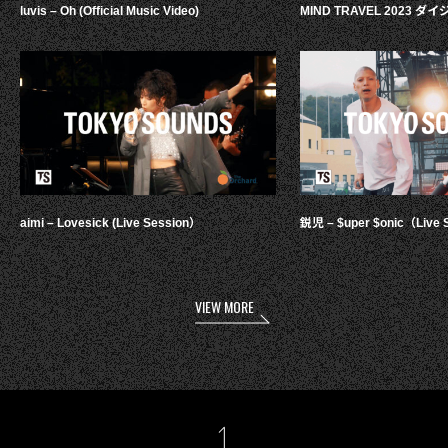
luvis – Oh (Official Music Video)
MIND TRAVEL 2023 
aimi – Lovesick (Live Session）
鋭児 – $uper $onic（Live 
VIEW MORE