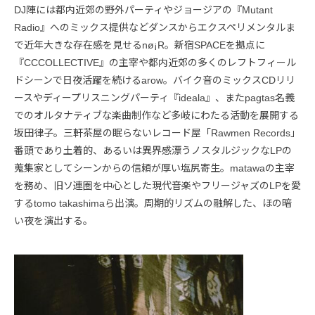
DJ陣には都内近郊の野外パーティやジョージアの『Mutant
Radio』へのミックス提供などダンスからエクスペリメンタルま
で近年大きな存在感を見せるnø¡R。新宿SPACEを拠点に
『CCCOLLECTIVE』の主宰や都内近郊の多くのレフトフィール
ドシーンで日夜活躍を続けるarow。バイク音のミックスCDリリ
ースやディープリスニングパーティ『ideala』、またpagtas名義
でのオルタナティブな楽曲制作など多岐にわたる活動を展開する
坂田律子。三軒茶屋の眠らないレコード屋「Rawmen Records」
番頭であり土着的、あるいは異界感漂うノスタルジックなLPの
蒐集家としてシーンからの信頼が厚い塩尻寄生。matawaの主宰
を務め、旧ソ連圏を中心とした現代音楽やフリージャズのLPを愛
するtomo takashimaら出演。周期的リズムの融解した、ほの暗
い夜を演出する。