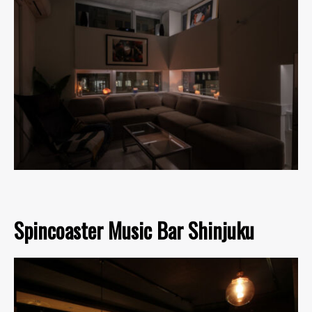
Spincoaster Music Bar Shinjuku