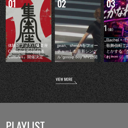
Rachel 
体験型フェス『集楽座
jjean、sheidAをフィー
歌舞伎町で
Collective Sounds &
チャーした最新シング
とかする『
Cultures』開催決定
ル“gossip boy”MV公開
れーーッ』
VIEW MORE
PLAYLIST