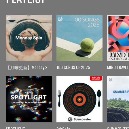
【月曜更新】Monday Spin
100 SONGS OF 2025
MIND TRAVEL
SPOTLIGHT
FabCafe
SUMMER FES