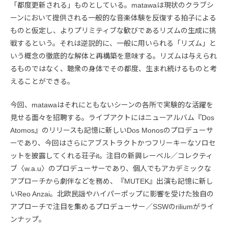
「都度更新される」ものとしている。matawaは現状のクラブシ
ーンにおいて提供される一般的な音楽体験を反復する拍子による
ものと仮定し、よりプリミティブな歓びであるリズムの生成に挑
戦するという。それは逆説的に、一般に用いられる「リズム」と
いう概念の徹底的な解体と再構築を意味する。リズムは与えられ
るものではなく、聴衆の身体でその都度、生まれ続けるものと考
えることができる。
今回、matawaはそれにともないシーンの各所で実験的な活躍を
見せる面々を招聘する。ライブアクトにはニューアルバム『Dos
Atomos』のリリースも記憶に新しいDos Monosのプロデューサ
ーであり、今回はさらにアブストラクトかつフリーキーなソロセ
ットを披露してくれる荘子it。注目の新興レーベル／コレクティ
ブ〈w.a.u〉のプロデューサーであり、個人でもアカデミックな
アプローチから劇伴などを務め、『MUTEK』出演も記憶に新し
いReo Anzai。北欧民謡やハイパーポップに影響を受けた独自の
アプローチで注目を集めるプロデューサー／SSWのriliumがライ
ンナップ。