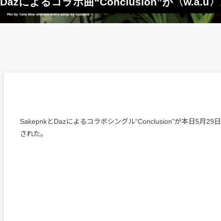
sics・Dazによるコラボ曲“Conclusion”が〈w.a
SakepnkとDazによるコラボシングル“Conclusion”が本日5月
された。