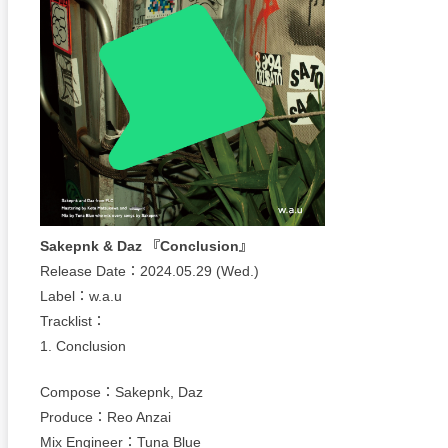
Sakepnk & Daz 『Conclusion』
Release Date：2024.05.29 (Wed.)
Label：w.a.u
Tracklist：
1. Conclusion
Compose：Sakepnk, Daz
Produce：Reo Anzai
Mix Engineer：Tuna Blue