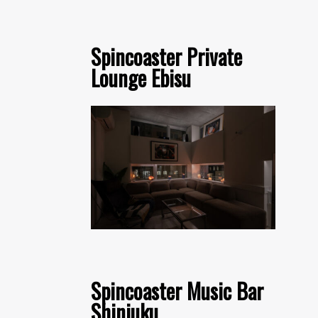
Spincoaster Private
Lounge Ebisu
Spincoaster Music Bar
Shinjuku