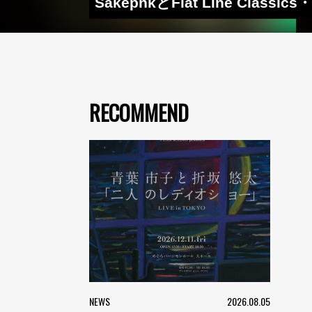
SakepnkとFlat Line Clas
RECOMMEND
NEWS
2026.08.05