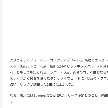
クリエイティブレーベル／コレクティブ〈w.a.u〉所属のエレク
スト・Sakepnkと、東京・品川区発のヒップホップクルー・Flat Line
バーともしても知られるラッパー・Daz。両者のコラボ曲となる
ステップから影響を受けたダンサブルなビートに、Dazのテクニ
強いリリックが調和した1曲に仕上がった。
なお、来月にはSakepnkの2nd EPがリリース予定とのこと。
う。