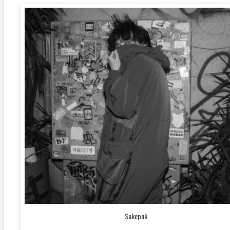
Sakepnk