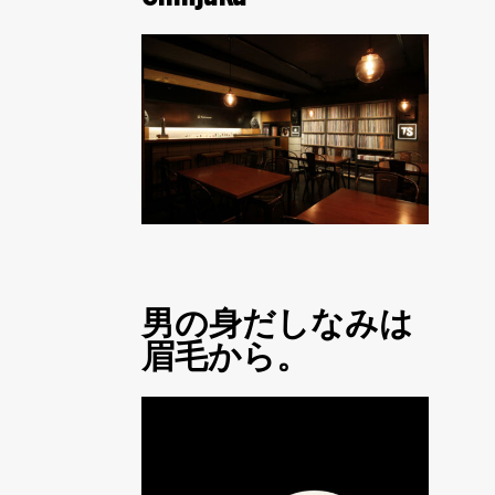
男の身だしなみは
眉毛から。