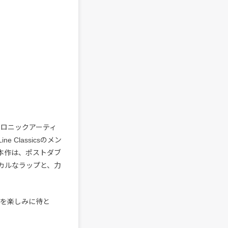
トロニックアーティ
 Classicsのメン
本作は、ポストダブ
カルなラップと、力
続報を楽しみに待と