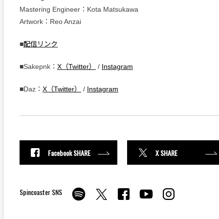
Mastering Engineer：Kota Matsukawa
Artwork：Reo Anzai
■
配信リンク
■Sakepnk：
X（Twitter）
/
Instagram
■Daz：
X（Twitter）
/
Instagram
Facebook SHARE
X SHARE
Spincoaster SNS