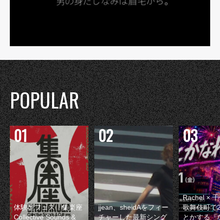
POPULAR
Rachel 
体験型フェス『集楽座
jjean、sheidAをフィー
歌舞伎町で
Collective Sounds &
チャーした最新シング
とかする『