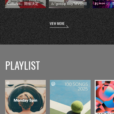
Cultures』開催決定
ル“gossip boy”MV公開
れーーッ』
VIEW MORE
PLAYLIST