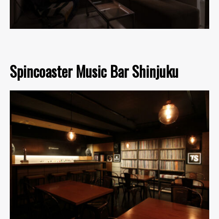
Spincoaster Music Bar Shinjuku