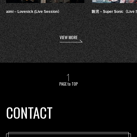
aimi – Lovesick (Live Session）
鋭児 – $uper $onic（Live 
VIEW MORE
PAGE to TOP
CONTACT