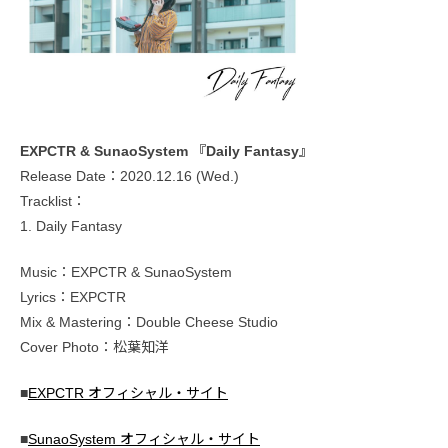
EXPCTR & SunaoSystem 『Daily Fantasy』
Release Date：2020.12.16 (Wed.)
Tracklist：
1. Daily Fantasy
Music：EXPCTR & SunaoSystem
Lyrics：EXPCTR
Mix & Mastering：Double Cheese Studio
Cover Photo：松葉知洋
■
EXPCTR オフィシャル・サイト
■
SunaoSystem オフィシャル・サイト