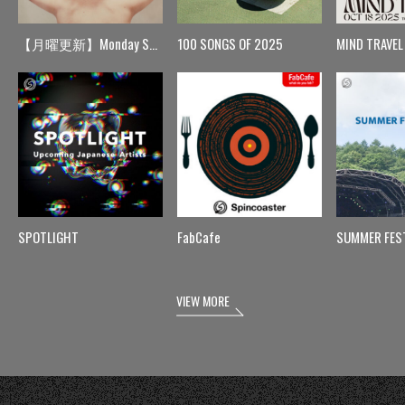
【月曜更新】Monday Spin
100 SONGS OF 2025
MIND TRAVEL
SPOTLIGHT
FabCafe
SUMMER FES
VIEW MORE