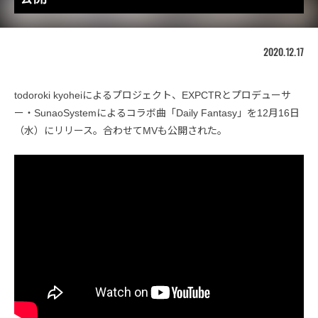
2020.12.17
todoroki kyoheiによるプロジェクト、EXPCTRとプロデューサ
ー・SunaoSystemによるコラボ曲「Daily Fantasy」を12月16日
（水）にリリース。合わせてMVも公開された。