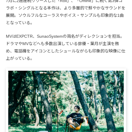
7月に2週連続リリースした「Roll」、「Offline」に続く第3弾コ
ラボ・シングルとなる本作は、より多層的で鮮やかなサウンドを
展開。ソウルフルなコーラスやボイス・サンプルも印象的な1曲
となっている。
MVはEXPCTR、SunaoSystemの両名がディレクションを担当。
ドラマやMVなどへも多数出演している俳優・葉月が主演を務
め、電話機をアイコンとしたシュールながらも印象的な映像に仕
上がっている。