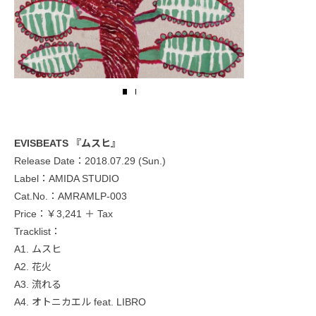
EVISBEATS 『ムスヒ』
Release Date：2018.07.29 (Sun.)
Label：AMIDA STUDIO
Cat.No.：AMRAMLP-003
Price：￥3,241 ＋ Tax
Tracklist：
A1. ムスヒ
A2. 花火
A3. 流れる
A4. オトニカエル feat. LIBRO