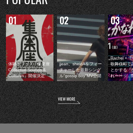
Rachel 
体験型フェス『集楽座
jjean、sheidAをフィー
歌舞伎町で
Collective Sounds &
チャーした最新シング
とかする『
Cultures』開催決定
ル“gossip boy”MV公開
れーーッ』
VIEW MORE