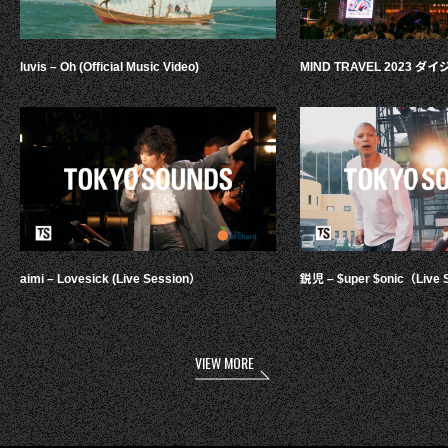
luvis – Oh (Official Music Video)
MIND TRAVEL 2023 
aimi – Lovesick (Live Session）
鋭児 – $uper $onic（Live 
VIEW MORE