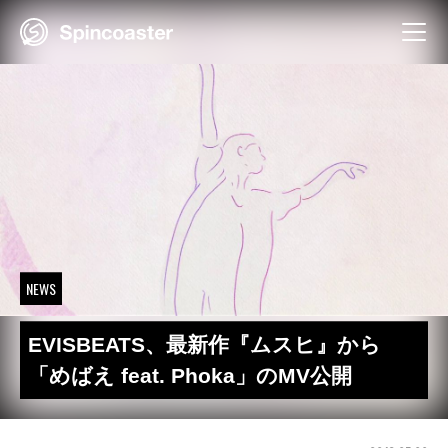
Skip
to
content
NEWS
EVISBEATS、最新作『ムスヒ』から
「めばえ feat. Phoka」のMV公開