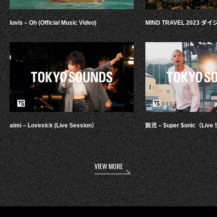
luvis – Oh (Official Music Video)
MIND TRAVEL 2023 
aimi – Lovesick (Live Session）
鋭児 – $uper $onic（Live 
VIEW MORE