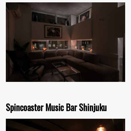
Spincoaster Music Bar Shinjuku