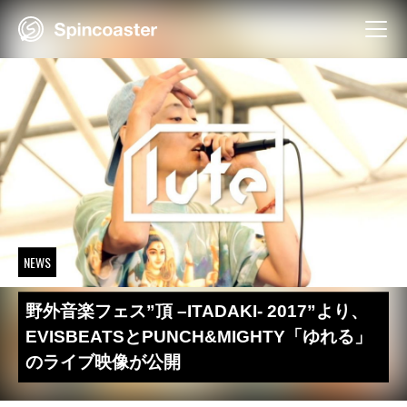
Skip
to
content
NEWS
野外音楽フェス”頂 –ITADAKI- 2017”より、
EVISBEATSとPUNCH&MIGHTY「ゆれる」
のライブ映像が公開