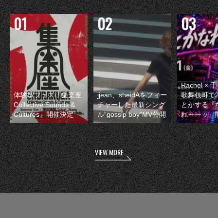
Rachel 
体験型フェス『集楽座
jjean、sheidAをフィー
歌舞伎町で
Collective Sounds &
チャーした最新シング
とかする『
Cultures』開催決定
ル“gossip boy”MV公開
れーーッ』
VIEW MORE