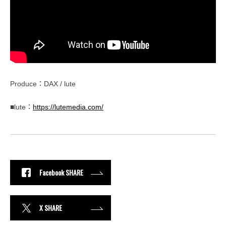
Produce：DAX / lute
■lute：
https://lutemedia.com/
Facebook SHARE
X SHARE