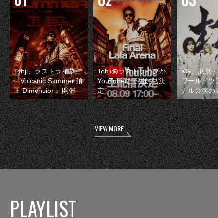
Tohji、ラストライブ
Tohjiのラストライブが
XG、東京
『Volcanic Summer 頂
YouTubeにて生配信決
ワールドツ
上 Dimension』開催
定
ナル公演の
VIEW MORE
PLAYLIST