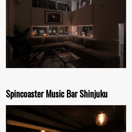
Spincoaster Music Bar Shinjuku