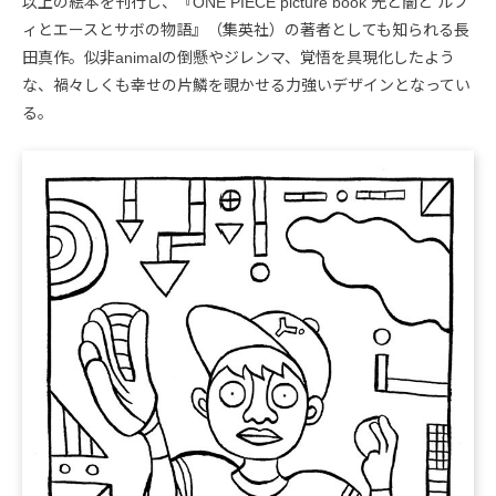
以上の絵本を刊行し、『ONE PIECE picture book 光と闇と ルフ
ィとエースとサボの物語』（集英社）の著者としても知られる長
田真作。似非animalの倒懸やジレンマ、覚悟を具現化したよう
な、禍々しくも幸せの片鱗を覗かせる力強いデザインとなってい
る。