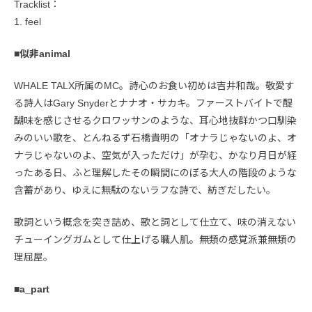
Tracklist：
1. feel
■
似非animal
WHALE TALX所属のMC。詩心のお食い初めは吉井和哉。敬愛す
る詩人はGary Snyderとナナオ・サカキ。ファーストバイトで醍
醐味を感じさせるクロワッサンのような、耳心地抜群かつ口馴染
みのいい歌を、とんねるず石橋貴明の「オナラじゃないのよ、オ
ナラじゃないのよ、空気が入っただけ」が孕む、かなり月日が経
ったある日、ふと理解したその瞬間にのぼる大人の階段のような
含蓄があり、ゆえに無駄のないラフな詩で、紡ぎだしたい。
歌詞という概念を突き詰め、歌と詞として仕立て、味の消えない
チューイングガムとして仕上げる職人肌。無類の感覚派兼無類の
理屈屋。
■
a_part