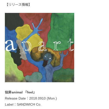
【リリース情報】
似非animal 『feel』
Release Date：2018.0910 (Mon.)
Label：SANDWICH Co.