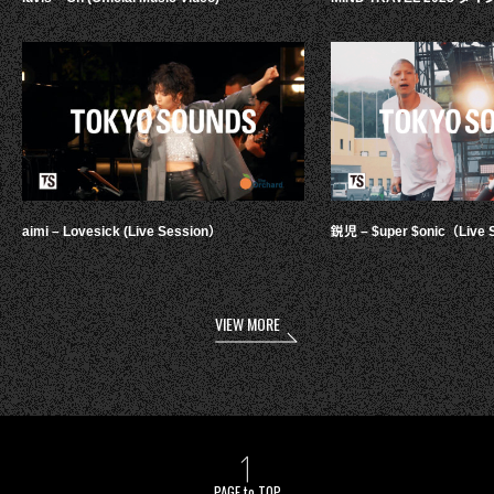
aimi – Lovesick (Live Session）
鋭児 – $uper $onic（Live 
VIEW MORE
PAGE to TOP