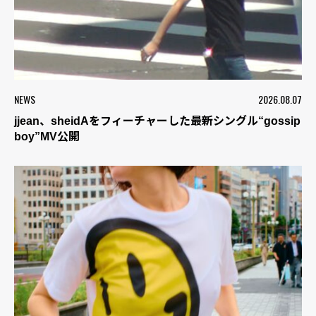
NEWS
2026.08.07
jjean、sheidAをフィーチャーした最新シングル“gossip
boy”MV公開