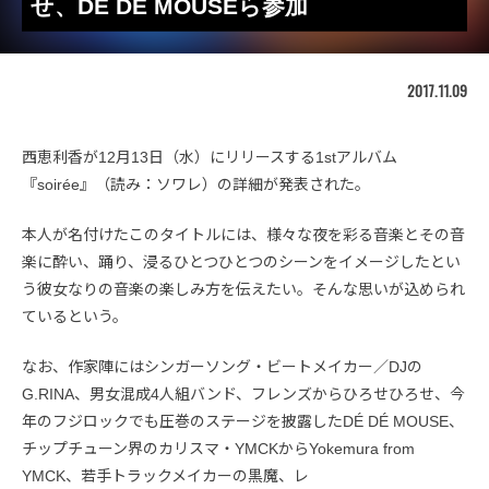
せ、DÉ DÉ MOUSEら参加
2017.11.09
西恵利香が12月13日（水）にリリースする1stアルバム
『soirée』（読み：ソワレ）の詳細が発表された。
本人が名付けたこのタイトルには、様々な夜を彩る音楽とその音
楽に酔い、踊り、浸るひとつひとつのシーンをイメージしたとい
う彼女なりの音楽の楽しみ方を伝えたい。そんな思いが込められ
ているという。
なお、作家陣にはシンガーソング・ビートメイカー／DJの
G.RINA、男女混成4人組バンド、フレンズからひろせひろせ、今
年のフジロックでも圧巻のステージを披露したDÉ DÉ MOUSE、
チップチューン界のカリスマ・YMCKからYokemura from
YMCK、若手トラックメイカーの黒魔、レ