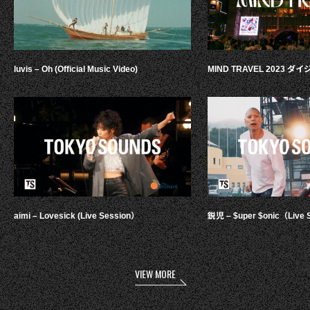
luvis – Oh (Official Music Video)
MIND TRAVEL 2023 
aimi – Lovesick (Live Session）
鋭児 – $uper $onic（Live 
VIEW MORE