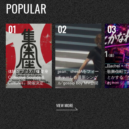
POPULAR
Rachel 
体験型フェス『集楽座
jjean、sheidAをフィー
歌舞伎町で
Collective Sounds &
チャーした最新シング
とかする『
Cultures』開催決定
ル“gossip boy”MV公開
れーーッ』
VIEW MORE