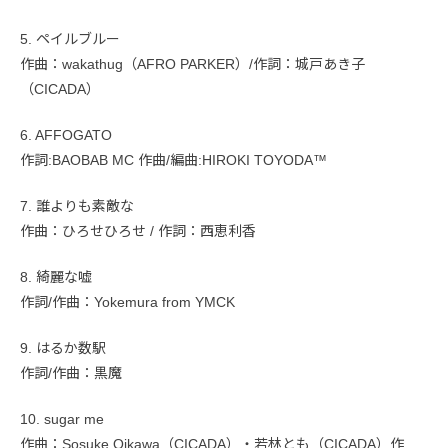
5. ペイルブルー
作曲：wakathug（AFRO PARKER）/作詞：城戸あき子
（CICADA）
6. AFFOGATO
作詞:BAOBAB MC 作曲/編曲:HIROKI TOYODA™
7. 誰よりも素敵な
作曲：ひろせひろせ / 作詞：西恵利香
8. 綺麗な嘘
作詞/作曲：Yokemura from YMCK
9. はるか数駅
作詞/作曲：黒魔
10. sugar me
作曲：Sosuke Oikawa（CICADA）・若林とも（CICADA）作