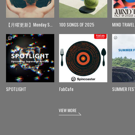
【月曜更新】Monday Spin
100 SONGS OF 2025
MIND TRAVEL
SPOTLIGHT
FabCafe
SUMMER FES
VIEW MORE