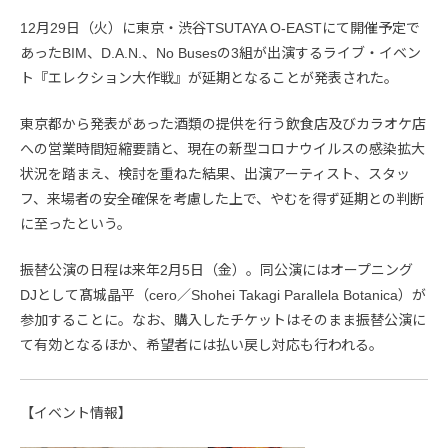
12月29日（火）に東京・渋谷TSUTAYA O-EASTにて開催予定で
あったBIM、D.A.N.、No Busesの3組が出演するライブ・イベン
ト『エレクション大作戦』が延期となることが発表された。
東京都から発表があった酒類の提供を行う飲食店及びカラオケ店
への営業時間短縮要請と、現在の新型コロナウイルスの感染拡大
状況を踏まえ、検討を重ねた結果、出演アーティスト、スタッ
フ、来場者の安全確保を考慮した上で、やむを得ず延期との判断
に至ったという。
振替公演の日程は来年2月5日（金）。同公演にはオープニング
DJとして髙城晶平（cero／Shohei Takagi Parallela Botanica）が
参加することに。なお、購入したチケットはそのまま振替公演に
て有効となるほか、希望者には払い戻し対応も行われる。
【イベント情報】