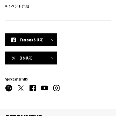
■
イベント詳細
Facebook SHARE
X SHARE
Spincoaster SNS