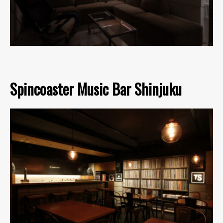
Spincoaster Music Bar Shinjuku