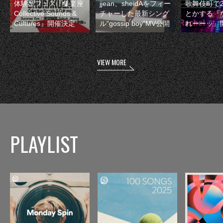
体験型フェス『集楽座
jjean、sheidAをフィー
歌舞伎町で
Collective Sounds &
チャーした最新シング
とかする『
Cultures』開催決定
ル“gossip boy”MV公開
れーーッ』
VIEW MORE
PLAYLIST