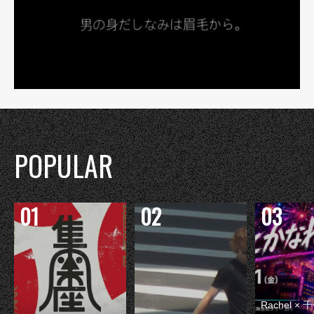
POPULAR
Rachel 