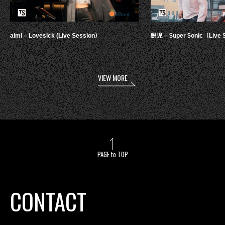
aimi – Lovesick (Live Session）
鋭児 – $uper $onic（Live 
VIEW MORE
PAGE to TOP
CONTACT