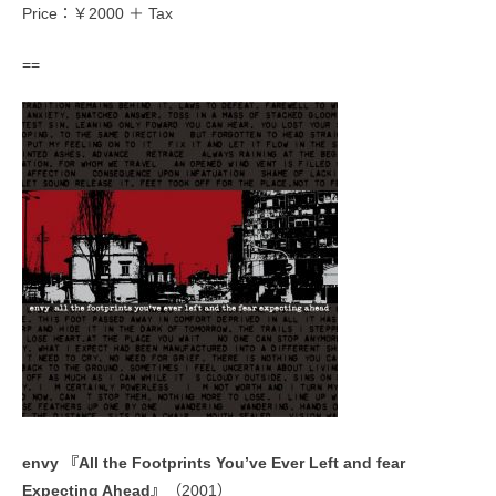
Price：￥2000 ＋ Tax
==
envy 『All the Footprints You’ve Ever Left and fear
Expecting Ahead』
（2001）