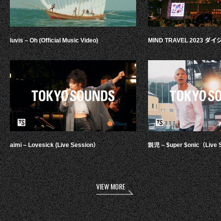
luvis – Oh (Official Music Video)
MIND TRAVEL 2023 
aimi – Lovesick (Live Session）
鋭児 – $uper $onic（Live 
VIEW MORE