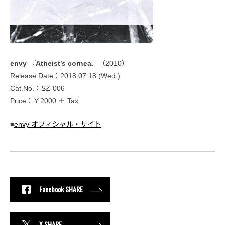
envy 『Atheist’s cornea』
（2010）
Release Date：2018.07.18 (Wed.)
Cat.No.：SZ-006
Price：￥2000 ＋ Tax
■
envy オフィシャル・サイト
Facebook SHARE
X SHARE