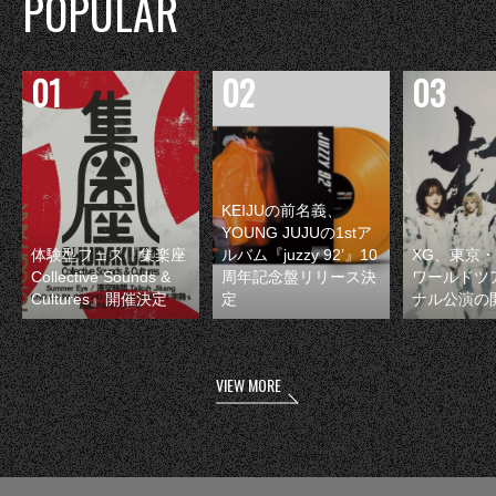
POPULAR
KEIJUの前名義、
YOUNG JUJUの1stア
体験型フェス『集楽座
ルバム『juzzy 92’』10
XG、東京
Collective Sounds &
周年記念盤リリース決
ワールドツ
Cultures』開催決定
定
ナル公演の
VIEW MORE