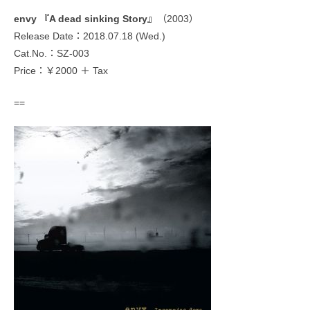
envy 『A dead sinking Story』
（2003）
Release Date：2018.07.18 (Wed.)
Cat.No.：SZ-003
Price：￥2000 ＋ Tax
==