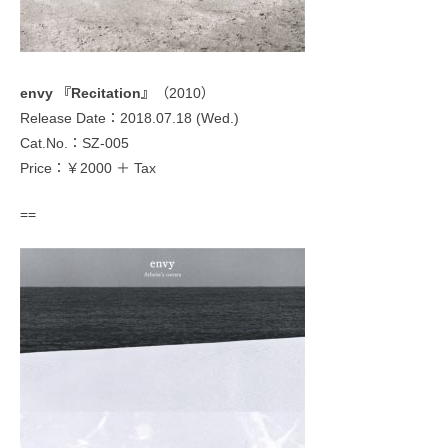
envy 『Recitation』
（2010）
Release Date：2018.07.18 (Wed.)
Cat.No.：SZ-005
Price：￥2000 ＋ Tax
==