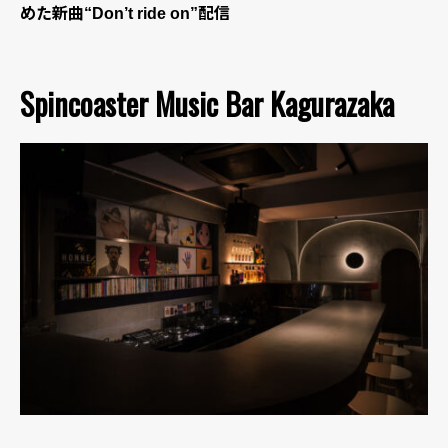
めた新曲“Don’t ride on”配信
Spincoaster Music Bar Kagurazaka