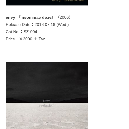
envy 『Insomniac doze』
（2006）
Release Date：2018.07.18 (Wed.)
Cat.No.：SZ-004
Price：￥2000 ＋ Tax
==