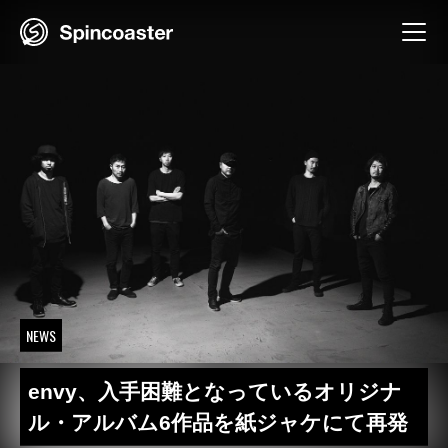
Skip
to
content
NEWS
envy、入手困難となっているオリジナ
ル・アルバム6作品を紙ジャケにて再発