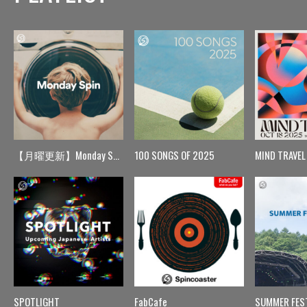
【月曜更新】Monday Spin
100 SONGS OF 2025
MIND TRAVEL
SPOTLIGHT
FabCafe
SUMMER FES