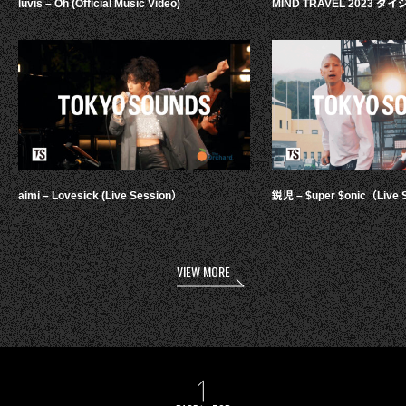
luvis – Oh (Official Music Video)
MIND TRAVEL 2023 
aimi – Lovesick (Live Session）
鋭児 – $uper $onic（Live 
VIEW MORE