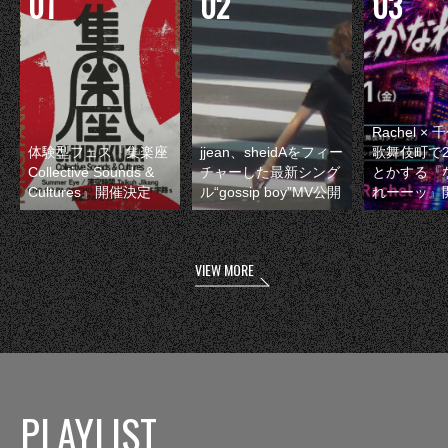
Rachel 
体験型フェス『集楽座
jjean、sheidAをフィー
歌舞伎町で
Collective Sounds &
チャーした最新シング
とかする『
Cultures』開催決定
ル“gossip boy”MV公開
れーーッ』
VIEW MORE
PLAYLIST