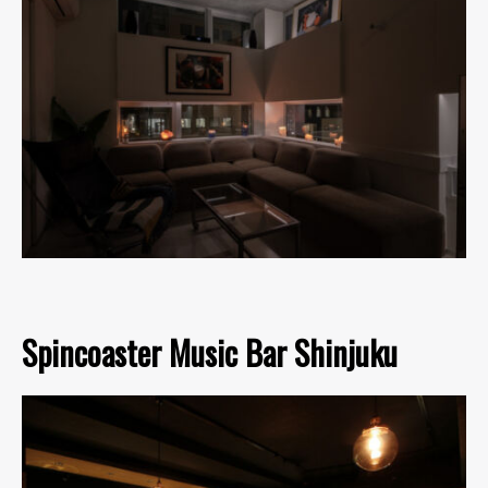
Spincoaster Music Bar Shinjuku