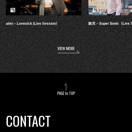
aimi – Lovesick (Live Session）
鋭児 – $uper $onic（Live 
VIEW MORE
PAGE to TOP
CONTACT