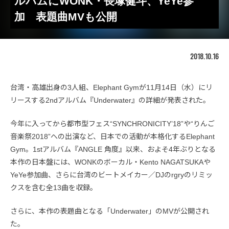
ルバムにWONK・長塚健斗、YeYe参
加 表題曲MVも公開
2018.10.16
台湾・高雄出身の3人組、Elephant Gymが11月14日（水）にリ
リースする2ndアルバム『Underwater』の詳細が発表された。
今年に入ってから都市型フェス“SYNCHRONICITY’18”や“りんご
音楽祭2018”への出演など、日本での活動が本格化するElephant
Gym。1stアルバム『ANGLE 角度』以来、およそ4年ぶりとなる
本作の日本盤には、WONKのボーカル・Kento NAGATSUKAや
YeYe参加曲、さらに台湾のビートメイカー／DJのrgryのリミッ
クスを含む全13曲を収録。
さらに、本作の表題曲となる「Underwater」のMVが公開され
た。