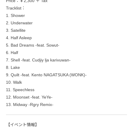
Price：￥2,300 ＋ Tax
Tracklist：
1. Shower
2. Underwater
3. Satellite
4. Half Asleep
5. Bad Dreams -feat. Sowut-
6. Half
7. Shell -feat. Cudjiy lja karivuwan-
8. Lake
9. Quilt -feat. Kento NAGATSUKA (WONK)-
10. Walk
11. Speechless
12. Moonset -feat. YeYe-
13. Midway -Rgry Remix-
【イベント情報】