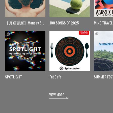
【月曜更新】Monday Spin
100 SONGS OF 2025
MIND TRAVEL
SPOTLIGHT
FabCafe
SUMMER FES
VIEW MORE