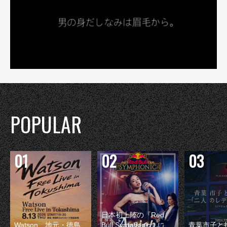
POPULAR
日本初上陸の『Red
Watson、地元・徳島
Bull Symphonic』に
青葉市子と