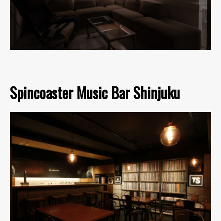
Spincoaster Music Bar Shinjuku