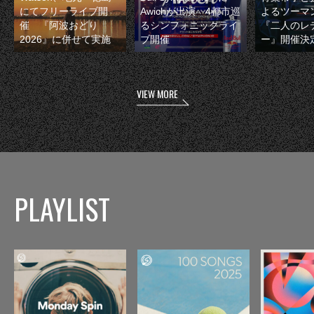
にてフリーライブ開
Awichが出演 4都市巡
よるツーマ
催 『阿波おどり
るシンフォニックライ
『二人のレ
2026』に併せて実施
ブ開催
ー』開催決
VIEW MORE
PLAYLIST