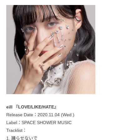
eill 『LOVE/LIKE/HATE』
Release Date：2020.11.04 (Wed.)
Label：SPACE SHOWER MUSIC
Tracklist：
1. 踊らせないで