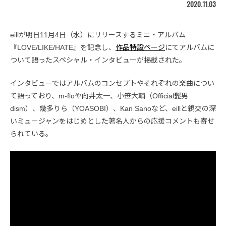
2020.11.03
eillが明日11月4日（水）にリリースするミニ・アルバム
『LOVE/LIKE/HATE』を記念し、
作品特設ページ
にてアルバムに
ついて語ったスペシャル・インタビューが掲載された。
インタビューではアルバムのコンセプトやそれぞれの楽曲につい
て語っており、m-floや向井太一、小笹大輔（Official髭男
dism）、幾多りら（YOASOBI）、Kan Sanoなど、eillと親交の深
いミュージャンをはじめとした著名人からの応援コメントも寄せ
られている。