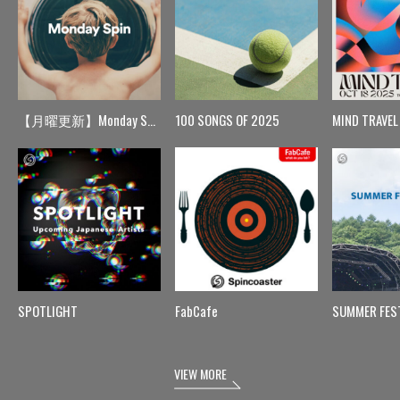
【月曜更新】Monday Spin
100 SONGS OF 2025
MIND TRAVEL
SPOTLIGHT
FabCafe
SUMMER FES
VIEW MORE