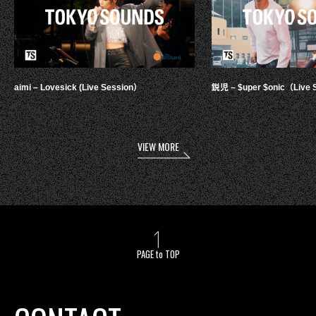
aimi – Lovesick (Live Session）
鋭児 – $uper $onic（Live 
VIEW MORE
PAGE to TOP