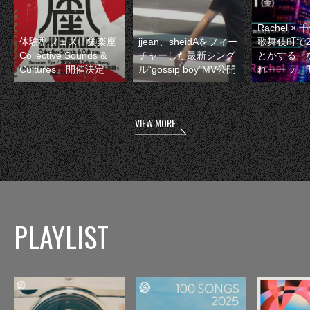
Rachel 
体験型フェス『集楽座
jjean、sheidAをフィー
歌舞伎町で
Collective Sounds &
チャーした最新シング
とかする『
Cultures』開催決定
ル“gossip boy”MV公開
れーーッ』
VIEW MORE
PLAYLIST