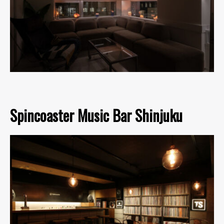
Spincoaster Music Bar Shinjuku