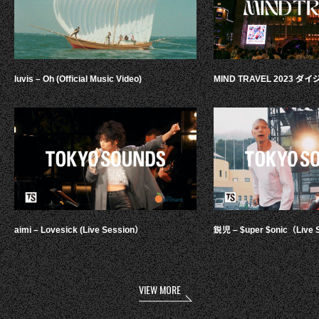
luvis – Oh (Official Music Video)
MIND TRAVEL 2023 
aimi – Lovesick (Live Session）
鋭児 – $uper $onic（Live 
VIEW MORE