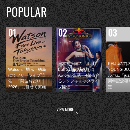
POPULAR
日本初上陸の『Red
KEIJUの
Watson、地元・徳島
Bull Symphonic』に
YOUNG JU
にてフリーライブ開
Awichが出演 4都市巡
ルバム『juzz
催 『阿波おどり
るシンフォニックライ
周年記念盤
2026』に併せて実施
ブ開催
定
VIEW MORE