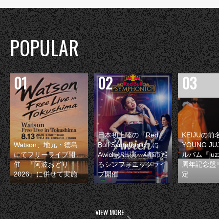
POPULAR
日本初上陸の『Red
KEIJUの
Watson、地元・徳島
Bull Symphonic』に
YOUNG JU
にてフリーライブ開
Awichが出演 4都市巡
ルバム『juzz
催 『阿波おどり
るシンフォニックライ
周年記念盤
2026』に併せて実施
ブ開催
定
VIEW MORE