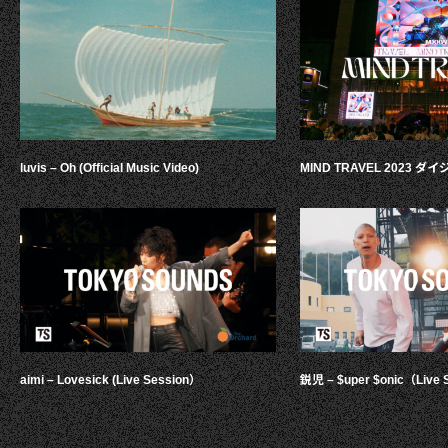
luvis – Oh (Official Music Video)
MIND TRAVEL 2023 
aimi – Lovesick (Live Session）
鋭児 – $uper $onic（Live 