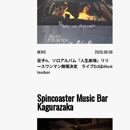
NEWS
2026.08.06
荘子it、ソロアルバム『人生劇場』リリ
ースワンマン開催決定 ライブDJはillicit
tsuboi
Spincoaster Music Bar
Kagurazaka