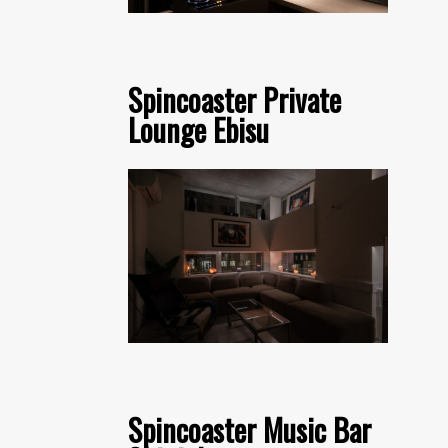
Spincoaster Private
Lounge Ebisu
Spincoaster Music Bar