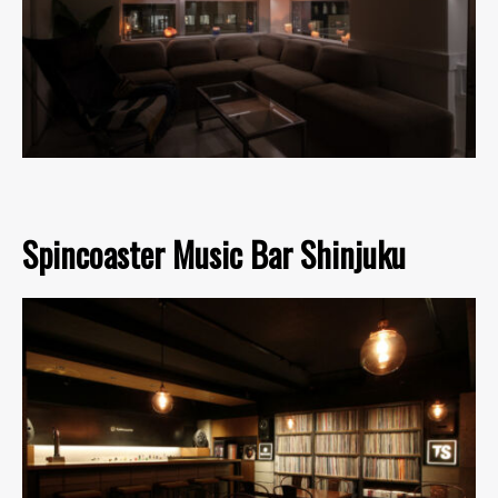
Spincoaster Music Bar Shinjuku