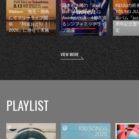
日本初上陸の『Red
KEIJUの
Watson、地元・徳島
Bull Symphonic』に
YOUNG JU
にてフリーライブ開
Awichが出演 4都市巡
ルバム『juzz
催 『阿波おどり
るシンフォニックライ
周年記念盤
2026』に併せて実施
ブ開催
定
VIEW MORE
PLAYLIST