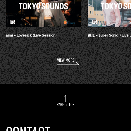
aimi – Lovesick (Live Session）
鋭児 – $uper $onic（Live 
VIEW MORE
PAGE to TOP