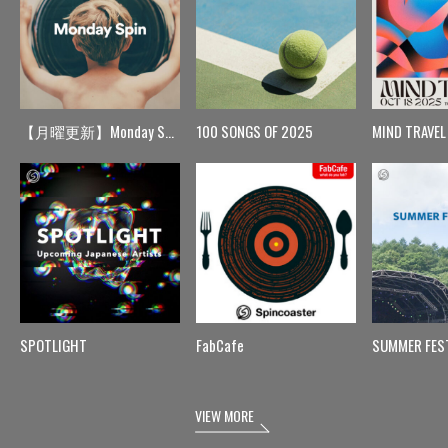
【月曜更新】Monday Spin
100 SONGS OF 2025
MIND TRAVEL
SPOTLIGHT
FabCafe
SUMMER FES
VIEW MORE