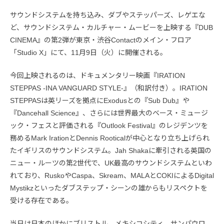
サウンドシステムを持ち込み、ダブやステッパーズ、レゲエな
ど、サウンドシステム・カルチャー・ムービーを上映する『DUB
CINEMA』の第2弾が東京・渋谷Contactのメイン・フロア
「Studio X」にて、11月9日（火）に開催される。
今回上映されるのは、ドキュメンタリー映画『IRATION
STEPPAS -INA VANGUARD STYLE-』（和訳付き）。IRATION
STEPPASは英リーズを拠点にExodusとの『Sub Dub』や
『Dancehall Science』、さらには世界最大のベース・ミュージ
ック・フェスと評価される『Outlook Festival』のレジデンツを
務めるMark IrationとDennis Rooticalが中心となり立ち上げられ
たイギリスのサウンドシステム。Jah Shakaに牽引される英国の
ニュー・ルーツの第2世代で、UK最高のサウンドシステムといわ
れており、RuskoやCaspa、Skream、MALAとCOKIによるDigital
Mystikzといったダブステップ・シーンの雄からもリスペクトを
受ける存在である。
当日は日本のほかにブリストル、メキシコシティ、サンパウロ、