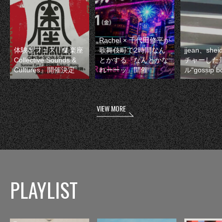
Rachel × 千代田修平が
体験型フェス『集楽座
歌舞伎町で2時間なん
jjean、sh
Collective Sounds &
とかする『なんとかな
チャーした
Cultures』開催決定
れーーッ』開催
ル“gossip 
VIEW MORE
PLAYLIST