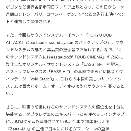
ボゴタなど世界各都市同日プレミア上映となり、この日から一ヶ
月間ロンドン、パリ、コペンハーゲン、NYなどの先行上映イベン
トと連携して開催される。
また、今回もサウンドシステム・イベント『TOKYO DUB
ATTACK』とeastaudio sound systemのバックアップの元、サウ
ンドシステムの魅力と高品質の重低音でお届けする。なお、今回
のサウンドシステムにはeastaudioが『DUB CINEMA』のために
製作したオリジナル・サウンドシステム「EASS HiFi」を導入。
バス・リフレックスの「EASS HiFi」の素直で柔らかい低音とヴ
ィンテージ「Void Static3」、これらの木目の美しいサウンドシ
ステムは巨大なホーム・オーディオのようなサウンドを奏でると
いう。
さらに、映画の前後にはこのサウンドシステムの優位性を十分に
堪能する、ダブやレゲエのエキスパートとも呼べるラインナップ
によるDJタイムも準備されている。今年で26年を迎える
『Zettai-Mu』の主催で日本におけるダブ・シーンの重鎮