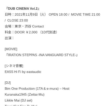
『DUB CINEMA Vol.2』
日時：2021年11月9日（火） OPEN 18:00 / MOVIE TIME 21:00
/ CLOSE 23:00
会場：東京・渋谷 Contact
料金：DOOR ￥2,000 （1D代別途）
出演：
[MOVIE]
『IRATION STEPPAS -INA VANGUARD STYLE-』
[シネマ音響]
EASS Hi Fi by eastaudio
[DJ]
Bim One Production (1TA & e-mura) – Host
Kuranaka1945 (Zettai-Mu)
Likkle Mai (DJ set)