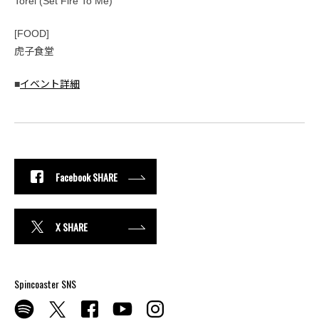
Torei (Set Fire To Me)
[FOOD]
虎子食堂
■
イベント詳細
Facebook SHARE
X SHARE
Spincoaster SNS