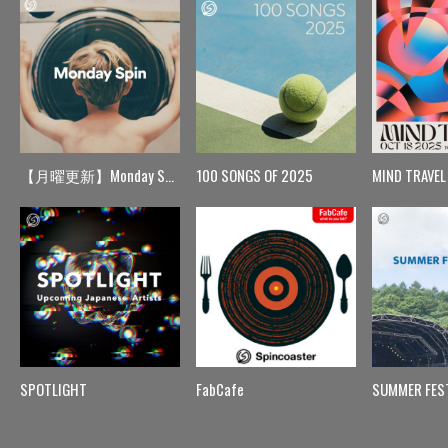
【月曜更新】Monday Spin
100 SONGS OF 2025
MIND TRAVEL
SPOTLIGHT
FabCafe
SUMMER FES