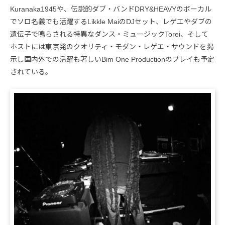
Kuranaka1945や、伝説的ダブ・バンドDRY&HEAVYのボーカル
でソロ名義でも活躍するLikkle MaiのDJセット、レゲエやダブの
遺伝子で鳴らされる特異なダンス・ミュージックTorei、そして
ホストには東京発のクオリティ・モダン・レゲエ・サウンドを掲
示し国内外での活躍も著しいBim One Productionのプレイも予定
されている。