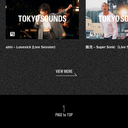
aimi – Lovesick (Live Session）
鋭児 – $uper $onic（Live 
VIEW MORE
PAGE to TOP