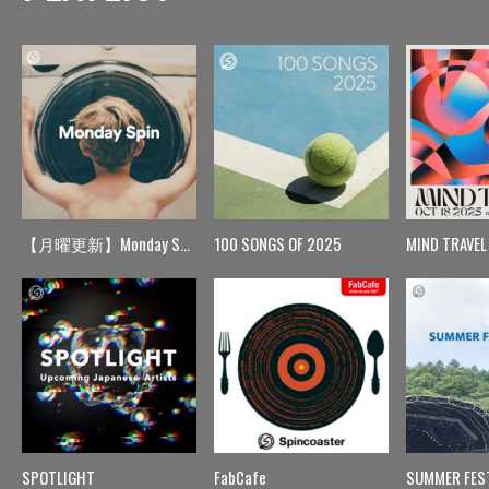
【月曜更新】Monday Spin
100 SONGS OF 2025
MIND TRAVEL
SPOTLIGHT
FabCafe
SUMMER FES