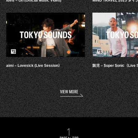
luvis – Oh (Official Music Video)
MIND TRAVEL 2023 
aimi – Lovesick (Live Session）
鋭児 – $uper $onic（Live 
VIEW MORE