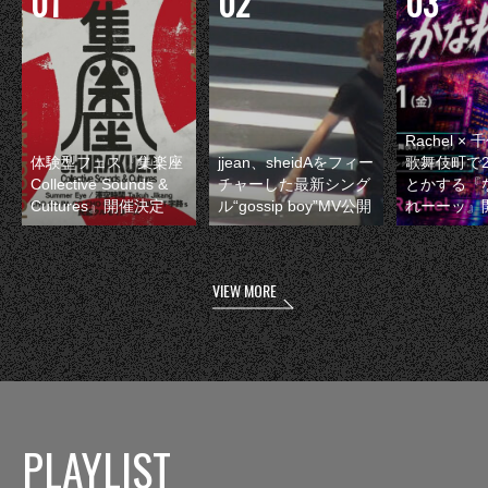
Rachel 
体験型フェス『集楽座
jjean、sheidAをフィー
歌舞伎町で
Collective Sounds &
チャーした最新シング
とかする『
Cultures』開催決定
ル“gossip boy”MV公開
れーーッ』
VIEW MORE
PLAYLIST