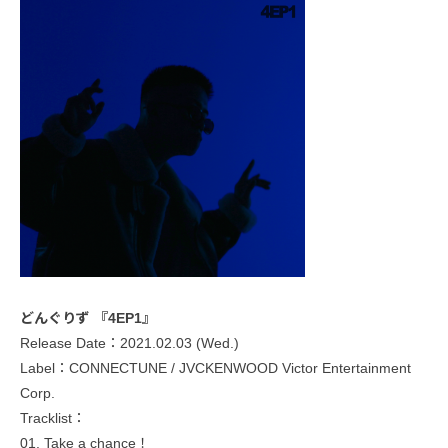
どんぐりず 『4EP1』
Release Date：2021.02.03 (Wed.)
Label：CONNECTUNE / JVCKENWOOD Victor Entertainment
Corp.
Tracklist：
01. Take a chance！