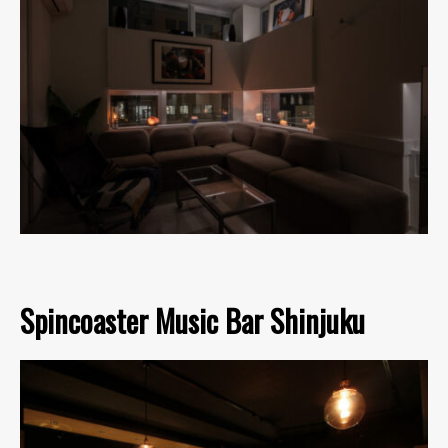
Spincoaster Music Bar Shinjuku