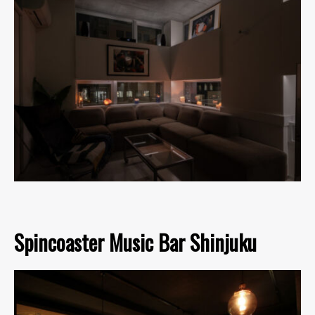
Spincoaster Music Bar Shinjuku