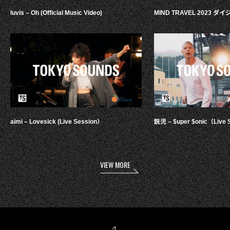
luvis – Oh (Official Music Video)
MIND TRAVEL 2023 
aimi – Lovesick (Live Session）
鋭児 – $uper $onic（Live 
VIEW MORE