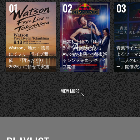
日本初上陸の『Red
Watson、地元・徳島
Bull Symphonic』に
青葉市子と
にてフリーライブ開
Awichが出演 4都市巡
よるツーマ
催 『阿波おどり
るシンフォニックライ
『二人のレ
2026』に併せて実施
ブ開催
ー』開催決
VIEW MORE