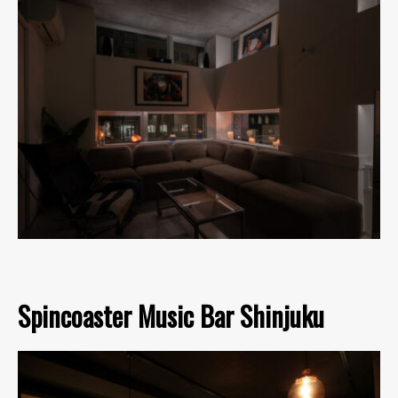
Spincoaster Music Bar Shinjuku