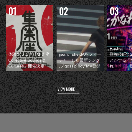
Rachel 
体験型フェス『集楽座
jjean、sheidAをフィー
歌舞伎町で
Collective Sounds &
チャーした最新シング
とかする『
Cultures』開催決定
ル“gossip boy”MV公開
れーーッ』
VIEW MORE