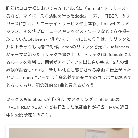
昨年はコロナ禍においても2ndアルバム『normal』をリリースす
るなど、マイペースな活動を行ったdodo。一方、『TBEP』のリ
リースに加え、サニーデイ・サービスや山本彩、Rainychのリミ
ックス、その他プロデュースやミックス・ワークなどで存在感を
放っていたtofubeats。“別れ”をテーマにした今作は、リリックと
共にトラックも両者で制作。dodoのリリックを元に、tofubeats
がテーマに沿ったリリックを書き上げ、トラックはtofubeatsによ
るループを端緒に、両者がアイディアを出し合い完成。2人の世
界観が融合しつつも、新しい側面も感じさせる楽曲に仕上がった
という。dodoにとっては自身名義での楽曲でのコラボ曲は初めて
となっており、記念碑的な1曲と言えるだろう。
ミックスもtofubeatsが手がけ、マスタリングはtofubeatsの
『RUN REMIXES』なども担当した徳能直也が担当。MVも近日
中に公開予定とのこと。