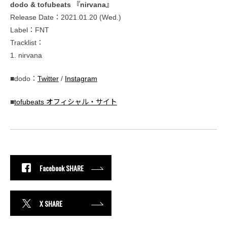
dodo & tofubeats 『nirvana』
Release Date：2021.01.20 (Wed.)
Label：FNT
Tracklist：
1. nirvana
■dodo：
Twitter
/
Instagram
■
tofubeats オフィシャル・サイト
Facebook SHARE
X SHARE