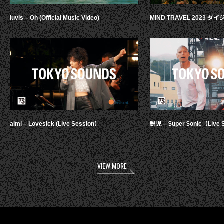
luvis – Oh (Official Music Video)
MIND TRAVEL 2023 
aimi – Lovesick (Live Session）
鋭児 – $uper $onic（Live 
VIEW MORE