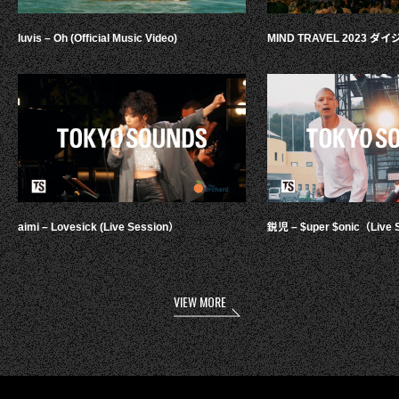
luvis – Oh (Official Music Video)
MIND TRAVEL 2023 
aimi – Lovesick (Live Session）
鋭児 – $uper $onic（Live 
VIEW MORE