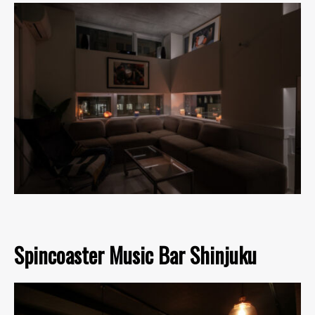
Spincoaster Music Bar Shinjuku