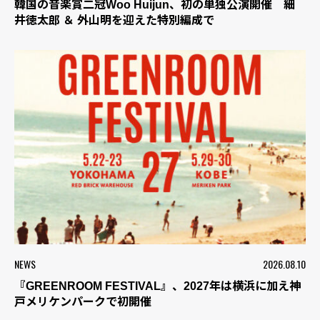
韓国の音楽賞二冠Woo Huijun、初の単独公演開催 細
井徳太郎 ＆ 外山明を迎えた特別編成で
NEWS
2026.08.10
『GREENROOM FESTIVAL』、2027年は横浜に加え神
戸メリケンパークで初開催