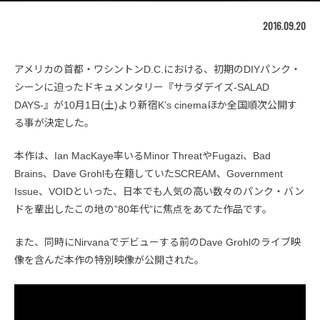
2016.09.20
アメリカの首都・ワシントンD.C.における、初期のDIYパンク・
シーンに迫ったドキュメンタリー『サラダデイズ-SALAD
DAYS-』が10月1日(土)より新宿K’s cinemaほか全国順次公開す
る事が決定した。
本作は、Ian MacKaye率いるMinor ThreatやFugazi、Bad
Brains、Dave Grohlも在籍していたSCREAM、Government
Issue、VOIDといった、日本でも人気の高い数々のパンク・バン
ドを輩出したこの地の”80年代”に焦点をあてた作品です。
また、同時にNirvanaでデビューする前のDave Grohlのライブ映
像を含んだ本作の特別映像が公開された。