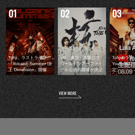
Tohji、ラストライブ
XG、東京・大阪にて
Tohjiのラ
『Volcanic Summer 頂
ワールドツアーファイ
YouTube
上 Dimension』開催
ナル公演の開催が決定
定
VIEW MORE