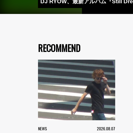
DJ RYOW、最新アルバム『Still Dre
RECOMMEND
NEWS
2026.08.07