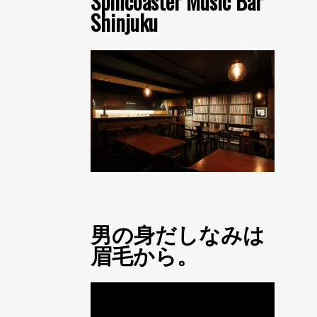
Spincoaster Music Bar
Shinjuku
男の身だしなみは
眉毛から。