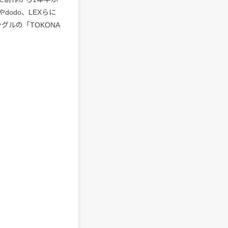
やdodo、LEXらに
ングルの「TOKONA