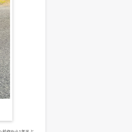
た前作から1年半ぶ