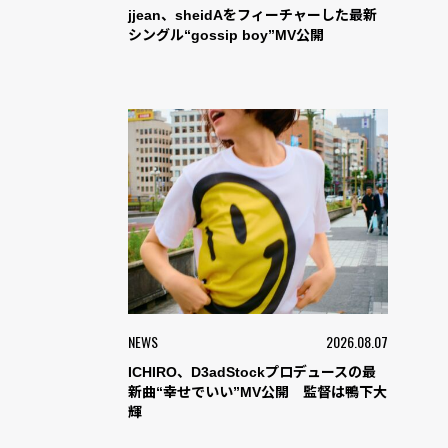
jjean、sheidAをフィーチャーした最新
シングル“gossip boy”MV公開
NEWS
2026.08.07
ICHIRO、D3adStockプロデュースの最
新曲“幸せでいい”MV公開 監督は鴨下大
輝