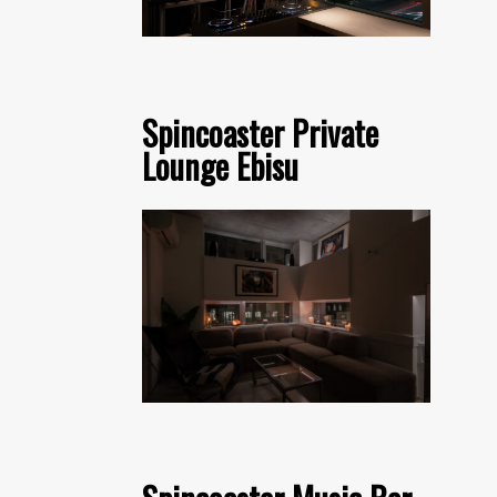
Spincoaster Private
Lounge Ebisu