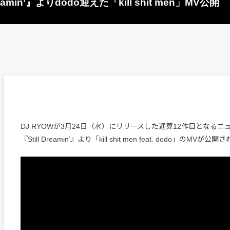
amin’』よりdodo迎えた「kill shit men」MV公開
DJ RYOWが3月24日（水）にリリースした通算12作目となる
『Still Dreamin’』より「kill shit men feat. dodo」のMVが公