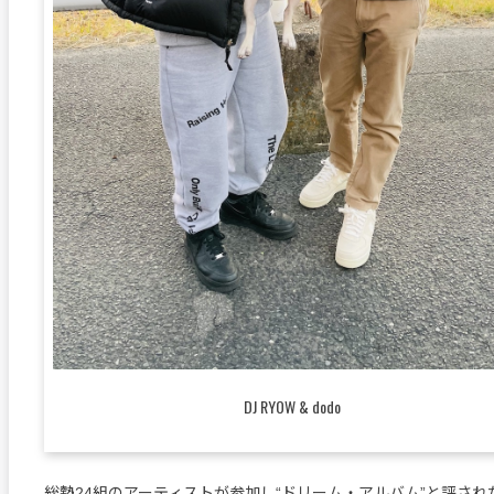
DJ RYOW & dodo
総勢24組のアーティストが参加し“ドリーム・アルバム”と評され