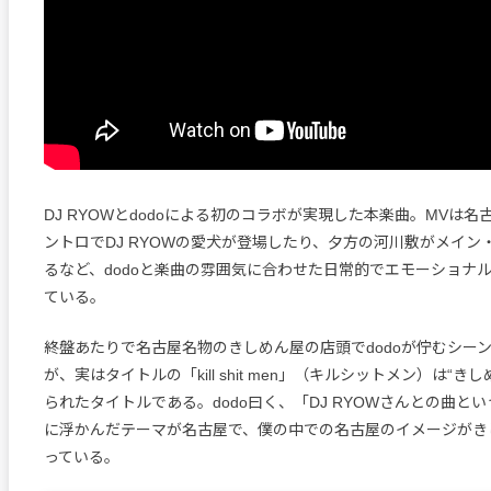
DJ RYOWとdodoによる初のコラボが実現した本楽曲。MVは
ントロでDJ RYOWの愛犬が登場したり、夕方の河川敷がメイン
るなど、dodoと楽曲の雰囲気に合わせた日常的でエモーショナ
ている。
終盤あたりで名古屋名物のきしめん屋の店頭でdodoが佇むシー
が、実はタイトルの「kill shit men」（キルシットメン）は“き
られたタイトルである。dodo曰く、「DJ RYOWさんとの曲と
に浮かんだテーマが名古屋で、僕の中での名古屋のイメージがき
っている。