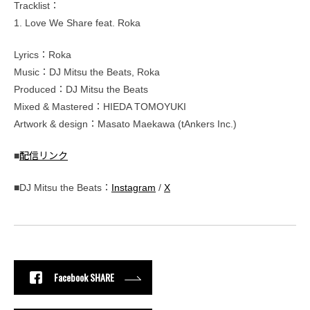
Tracklist：
1. Love We Share feat. Roka
Lyrics：Roka
Music：DJ Mitsu the Beats, Roka
Produced：DJ Mitsu the Beats
Mixed & Mastered：HIEDA TOMOYUKI
Artwork & design：Masato Maekawa (tAnkers Inc.)
■
配信リンク
■DJ Mitsu the Beats：
Instagram
/
X
Facebook SHARE