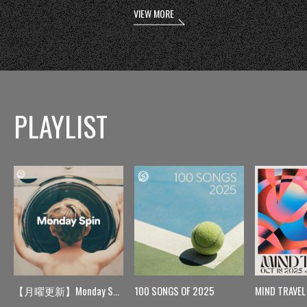
VIEW MORE
PLAYLIST
【月曜更新】Monday Spin
100 SONGS OF 2025
MIND TRAVEL