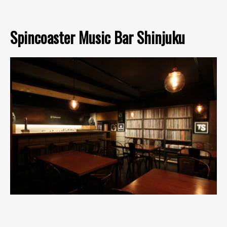
Spincoaster Music Bar Shinjuku