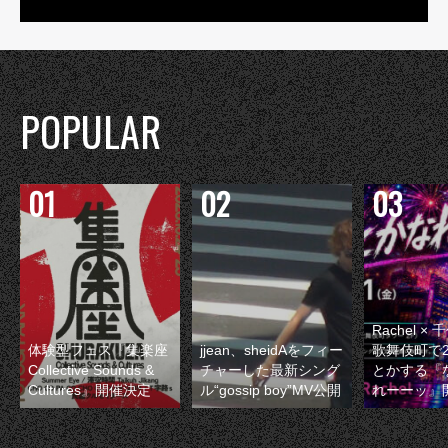
POPULAR
Rachel 
体験型フェス『集楽座
jjean、sheidAをフィー
歌舞伎町で
Collective Sounds &
チャーした最新シング
とかする『
Cultures』開催決定
ル“gossip boy”MV公開
れーーッ』