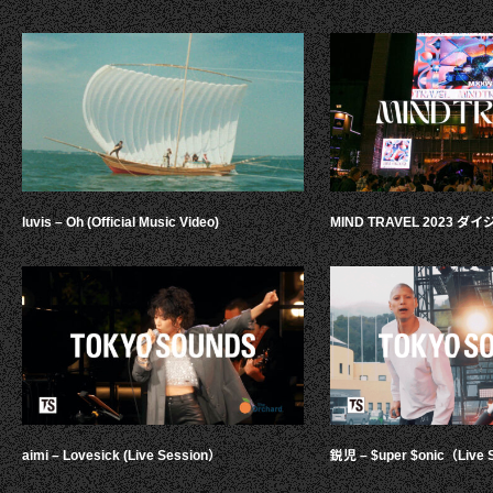
luvis – Oh (Official Music Video)
MIND TRAVEL 2023 
aimi – Lovesick (Live Session）
鋭児 – $uper $onic（Live 