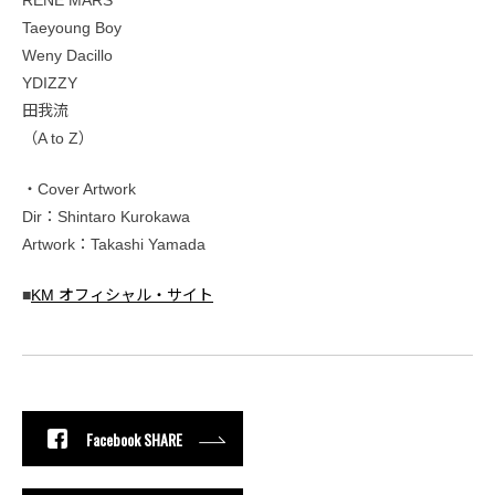
RENE MARS
Taeyoung Boy
Weny Dacillo
YDIZZY
田我流
（A to Z）
・Cover Artwork
Dir：Shintaro Kurokawa
Artwork：Takashi Yamada
■
KM オフィシャル・サイト
Facebook SHARE