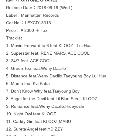
KM 『FORTUNE GRAND』
Release Date：2018.09.19 (Wed.)
Label：Manhattan Records
Cat.No.：LEXCD18013
Price：￥2300 ＋ Tax
Tracklist：
1. Movin’ Forward to 6 feat.KLOOZ , Lui Hua
2. Superstar feat. RENE MARS, ACE COOL
3. 24/7 feat. ACE COOL
4. Green Tea feat.Weny Dacillo
5. Distance feat.Weny Dacillo,Taeyoung Boy,Lui Hua
6. Mama feat.Kvi Baba
7. Don’t Know Why feat.Taeyoung Boy
8. Angel for the Devil feat.Lil Blue Steel, KLOOZ
9. Romance feat.Weny Dacillo,Hideyoshi
10. Night Owl feat.KLOOZ
11. Caddy Girl feat.KLOOZ,MABU
12. Sureta Angel feat.YDIZZY