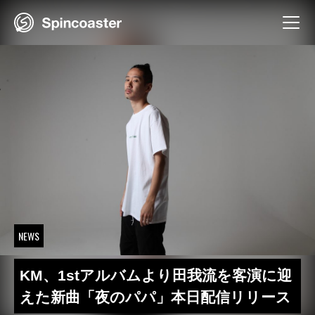
Skip
to
content
NEWS
KM、1stアルバムより田我流を客演に迎
えた新曲「夜のパパ」本日配信リリース