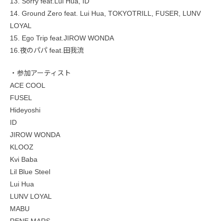
13. Sorry feat.Lui Hua, ID
14. Ground Zero feat. Lui Hua, TOKYOTRILL, FUSER, LUNV
LOYAL
15. Ego Trip feat.JIROW WONDA
16.夜のパパ feat.田我流
・参加アーティスト
ACE COOL
FUSEL
Hideyoshi
ID
JIROW WONDA
KLOOZ
Kvi Baba
Lil Blue Steel
Lui Hua
LUNV LOYAL
MABU