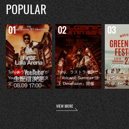
POPULAR
『GREENR
Tohjiのラストライブが
Tohji、ラストライブ
FESTIVAL
YouTubeにて生配信決
『Volcanic Summer 頂
は横浜に加
定
上 Dimension』開催
ケンパーク
VIEW MORE