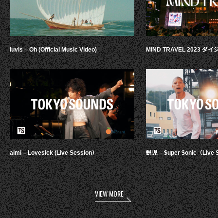
luvis – Oh (Official Music Video)
MIND TRAVEL 2023 
aimi – Lovesick (Live Session）
鋭児 – $uper $onic（Live 
VIEW MORE