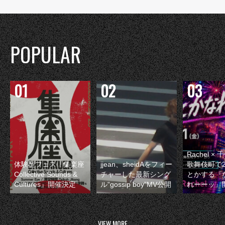
POPULAR
Rachel 
体験型フェス『集楽座
jjean、sheidAをフィー
歌舞伎町で
Collective Sounds &
チャーした最新シング
とかする『
Cultures』開催決定
ル“gossip boy”MV公開
れーーッ』
VIEW MORE