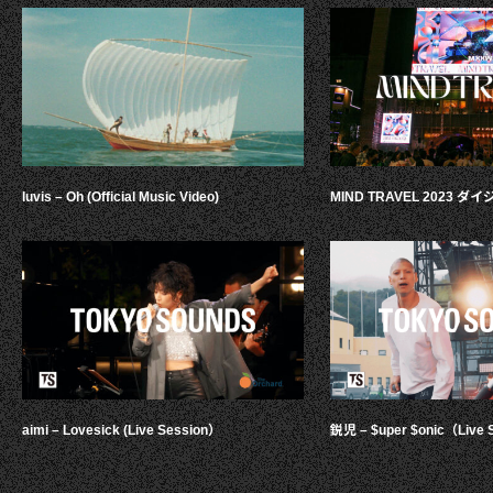
luvis – Oh (Official Music Video)
MIND TRAVEL 2023 
aimi – Lovesick (Live Session）
鋭児 – $uper $onic（Live 