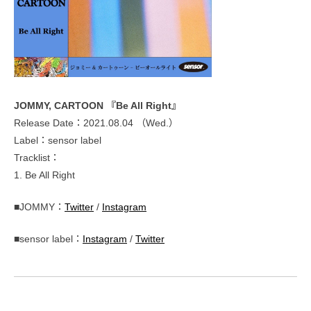
JOMMY, CARTOON 『Be All Right』
Release Date：2021.08.04 （Wed.）
Label：sensor label
Tracklist：
1. Be All Right
■JOMMY：
Twitter
/
Instagram
■sensor label：
Instagram
/
Twitter