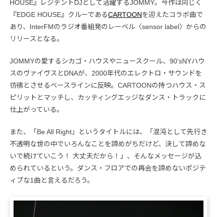
HOUSE』レジデントDJとして活躍するJOMMY。今作は同じく
『EDGE HOUSE』クルーである
CARTOON
を迎えたコラボ曲で
あり、InterFMのラジオ番組発のレーベル〈sensor label〉からの
リリースとなる。
JOMMYの愛するシカゴ・ハウスやニュースクール、90’sNYハウ
スのヴァイヴスとDNAが、2000年代のエレクトロ・サウンドを
彷彿とさせるベースラインに反映。CARTOONの持つハウス・ス
ピリットとマッチし、カッティングエッジなダンス・トラックに
仕上がっている。
また、「Be All Right」というタイトルには、「混沌として先行き
不透明な世の中でいろんなことを諦めがちだけど、決して諦めな
いで続けていこう！ 大丈夫だから！」、そんなメッセージが込
められているという。ダンス・フロアでの再会を諦めないポジテ
ィブな1曲と言えるだろう。