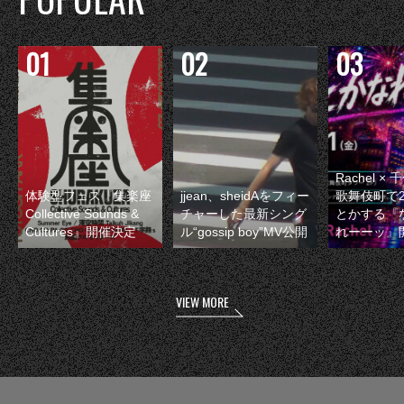
Rachel 
体験型フェス『集楽座
jjean、sheidAをフィー
歌舞伎町で
Collective Sounds &
チャーした最新シング
とかする『
Cultures』開催決定
ル“gossip boy”MV公開
れーーッ』
VIEW MORE