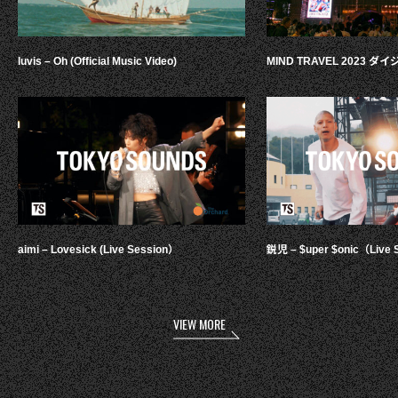
luvis – Oh (Official Music Video)
MIND TRAVEL 2023 
aimi – Lovesick (Live Session）
鋭児 – $uper $onic（Live 
VIEW MORE