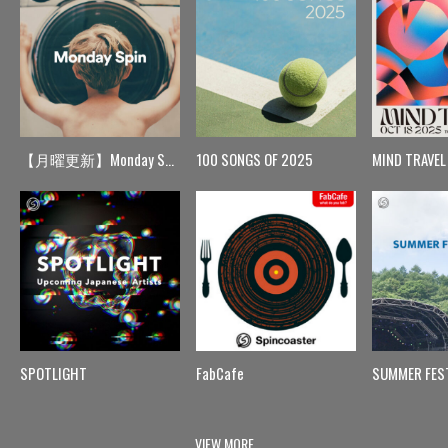
【月曜更新】Monday Spin
100 SONGS OF 2025
MIND TRAVEL
SPOTLIGHT
FabCafe
SUMMER FES
VIEW MORE