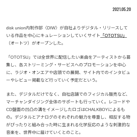
2021.05.20
disk union内制作部〈DIW〉が自社よりデジタル・リリースして
いる作品を中心にキュレーションしていくサイト
「OTOTSU」
（オートツ）がオープンした。
「OTOTSU」では全世界に配信したい楽曲をアーティストから募
集し、各ストリーミング・サービスへのプロモーションを中心
に、ラジオ・オンエアや店頭での展開、サイト内でのインタビュ
ーやレビュー掲載など行っていく予定だという。
また、デジタルだけでなく、自社店舗でのフィジカル販売など、
マーチャンダイジング全体のサポートも行っていく。レコードや
CD盤面の凹凸の溝をイメージしたロゴはCHALKBOYによるも
の。デジタルとアナログのそれぞれの魅力を尊重し、相反する物
がぴったりと組み合った時に生まれる化学反応のような刺激的な
音楽を、世界中に届けていくとのこと。