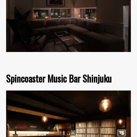
Spincoaster Music Bar Shinjuku