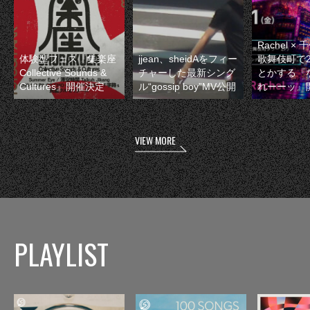
Rachel 
体験型フェス『集楽座
jjean、sheidAをフィー
歌舞伎町で
Collective Sounds &
チャーした最新シング
とかする『
Cultures』開催決定
ル“gossip boy”MV公開
れーーッ』
VIEW MORE
PLAYLIST