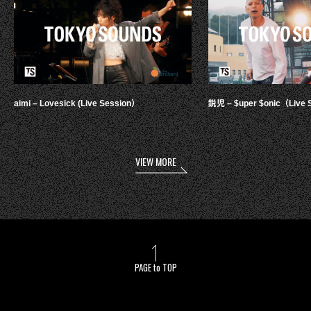
aimi – Lovesick (Live Session）
鋭児 – $uper $onic（Live 
VIEW MORE
PAGE to TOP