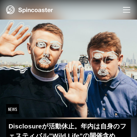
Skip
to
content
NEWS
Disclosureが活動休止。年内は自身のフ
ェスティバル”Wild Life”の開催含め、