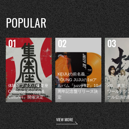
POPULAR
KEIJUの前名義、
YOUNG JUJUの1stア
体験型フェス『集楽座
ルバム『juzzy 92’』10
XG、東京
Collective Sounds &
周年記念盤リリース決
ワールドツ
Cultures』開催決定
定
ナル公演の
VIEW MORE