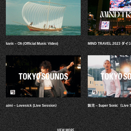
luvis – Oh (Official Music Video)
MIND TRAVEL 2023 
aimi – Lovesick (Live Session）
鋭児 – $uper $onic（Live 
VIEW MORE