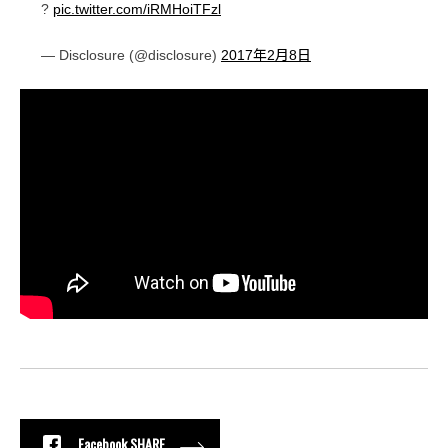
?
pic.twitter.com/iRMHoiTFzl
— Disclosure (@disclosure)
2017年2月8日
Facebook SHARE