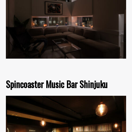
Spincoaster Music Bar Shinjuku