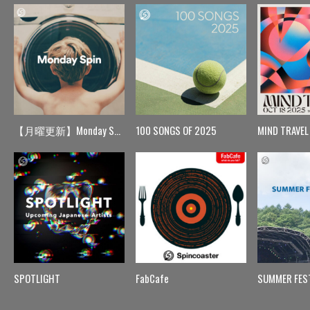
【月曜更新】Monday Spin
100 SONGS OF 2025
MIND TRAVEL
SPOTLIGHT
FabCafe
SUMMER FES