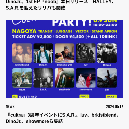
DinoJr.、1st EP『noob』本日リリース HALLEY、
S.A.R.を迎えたリリパも開催
NEWS
2024.05.17
『cultra』3周年イベントにS.A.R.、luv、brkfstblend、
DinoJr.、showmoreら集結