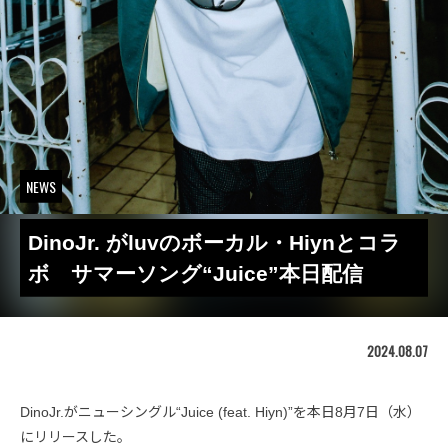
NEWS
DinoJr. がluvのボーカル・Hiynとコラ
ボ サマーソング“Juice”本日配信
2024.08.07
DinoJr.がニューシングル“Juice (feat. Hiyn)”を本日8月7日（水）
にリリースした。