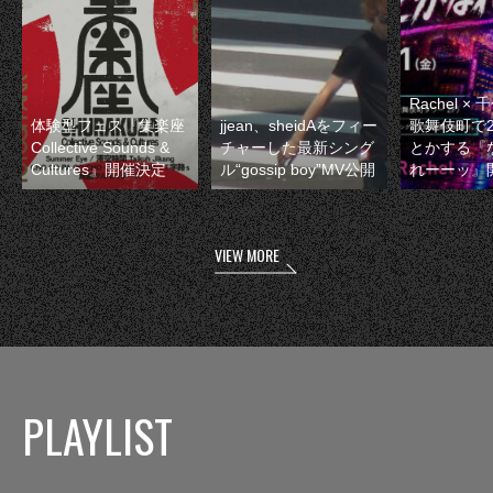
Rachel 
体験型フェス『集楽座
jjean、sheidAをフィー
歌舞伎町で
Collective Sounds &
チャーした最新シング
とかする『
Cultures』開催決定
ル“gossip boy”MV公開
れーーッ』
VIEW MORE
PLAYLIST