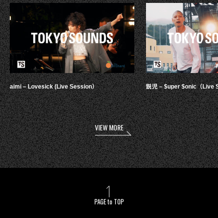
aimi – Lovesick (Live Session）
鋭児 – $uper $onic（Live 
VIEW MORE
PAGE to TOP