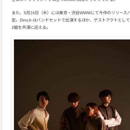
また、5月16日（木）には東京・渋谷WWWにて今作のリリース
定。DinoJr.はバンドセットで出演するほか、ゲストアクトとしてHAL
2組を共演に迎える。