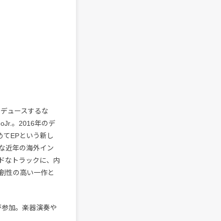
をプロデュースするな
r.。2016年のデ
めてEPという新し
な近年の海外イン
ドなトラックに、内
創性の高い一作と
ol）が参加。楽器演奏や