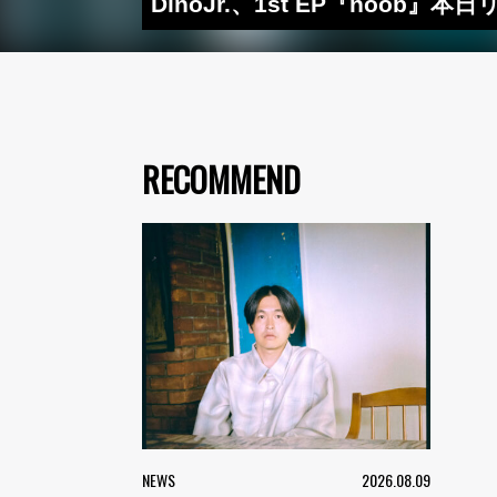
DinoJr.、1st EP『noob
RECOMMEND
NEWS
2026.08.09