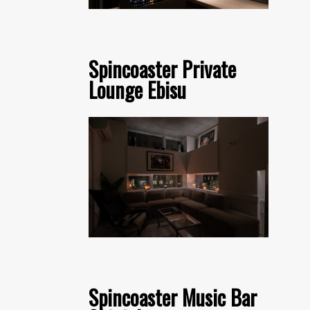
Spincoaster Private
Lounge Ebisu
Spincoaster Music Bar