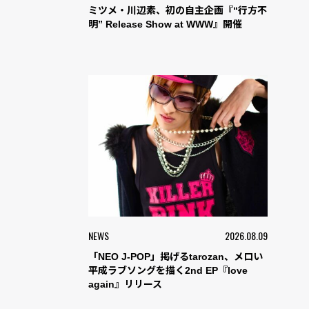
ミツメ・川辺素、初の自主企画『“行方不
明” Release Show at WWW』開催
NEWS
2026.08.09
「NEO J-POP」掲げるtarozan、メロい
平成ラブソングを描く2nd EP『love
again』リリース