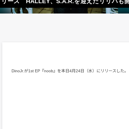
』本日リリース HALLEY、S.A.R.を迎えたリリパも
DinoJr.が1st EP『noob』を本日4月24日（水）にリリースした。