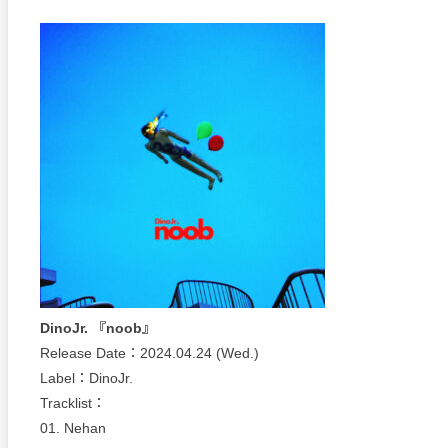
DinoJr. 『noob』
Release Date：2024.04.24 (Wed.)
Label：DinoJr.
Tracklist：
01. Nehan