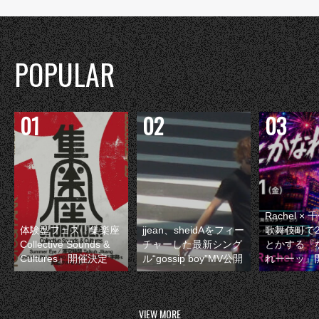
POPULAR
Rachel 
体験型フェス『集楽座
jjean、sheidAをフィー
歌舞伎町で
Collective Sounds &
チャーした最新シング
とかする『
Cultures』開催決定
ル“gossip boy”MV公開
れーーッ』
VIEW MORE