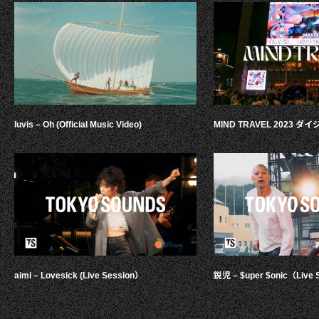
luvis – Oh (Official Music Video)
MIND TRAVEL 2023 
aimi – Lovesick (Live Session）
鋭児 – $uper $onic（Live 