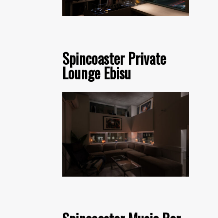
Spincoaster Private
Lounge Ebisu