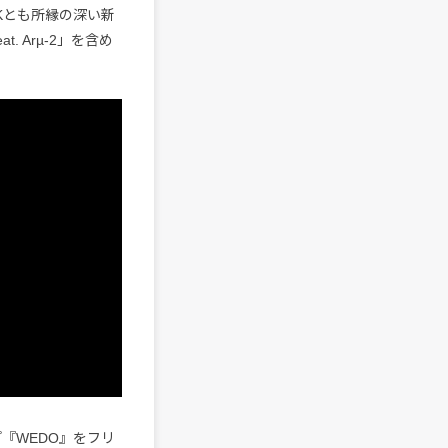
NKとも所縁の深い新
at. Arµ-2」を含め
プ『WEDO』をフリ