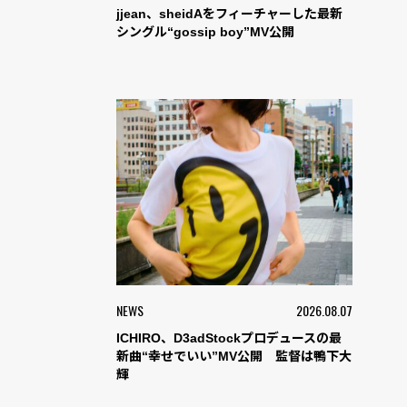
jjean、sheidAをフィーチャーした最新
シングル“gossip boy”MV公開
NEWS
2026.08.07
ICHIRO、D3adStockプロデュースの最
新曲“幸せでいい”MV公開 監督は鴨下大
輝