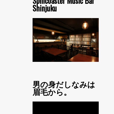
Spincoaster Music Bar
Shinjuku
男の身だしなみは
眉毛から。