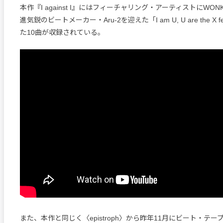
本作『I against I』にはフィーチャリング・アーティストにWO
進気鋭のビートメーカー・Aru-2を迎えた「I am U, U are the X fe
た10曲が収録されている。
また、本作と同じく〈epistroph〉から昨年11月にビート・テー