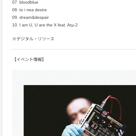
07. bloodblue
08. to i nea desire
09. dream&despair
10. I am U, U are the X feat. Arµ-2
※デジタル・リリース
【イベント情報】