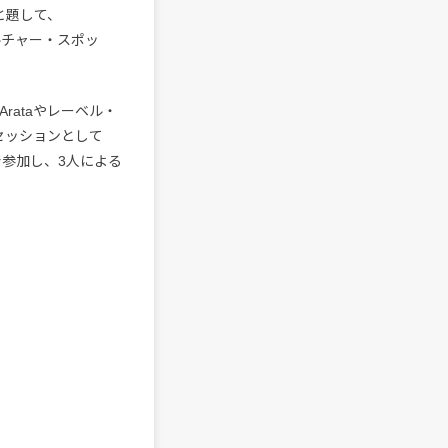
と題して、
カルチャー・スポッ
 Arataやレーベル・
ト・セッションとして
ードで参加し、3人による