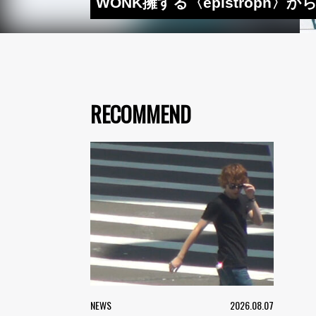
WONK擁する〈epistroph〉
RECOMMEND
NEWS
2026.08.07