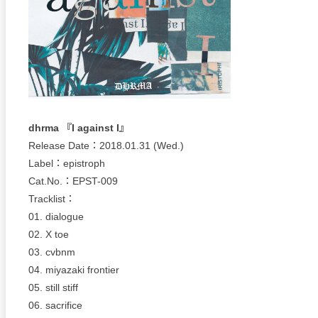
dhrma 『I against I』
Release Date：2018.01.31 (Wed.)
Label：epistroph
Cat.No.：EPST-009
Tracklist：
01. dialogue
02. X toe
03. cvbnm
04. miyazaki frontier
05. still stiff
06. sacrifice