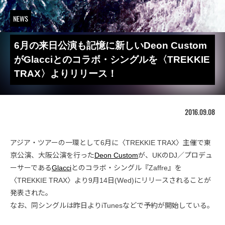
NEWS
6月の来日公演も記憶に新しいDeon Custom
がGlacciとのコラボ・シングルを〈TREKKIE
TRAX〉よりリリース！
2016.09.08
アジア・ツアーの一環として6月に〈TREKKIE TRAX〉主催で東
京公演、大阪公演を行った
Deon Custom
が、UKのDJ／プロデュ
ーサーである
Glacci
とのコラボ・シングル『Zaffre』を
〈TREKKIE TRAX〉より9月14日(Wed)にリリースされることが
発表された。
なお、同シングルは昨日よりiTunesなどで予約が開始している。