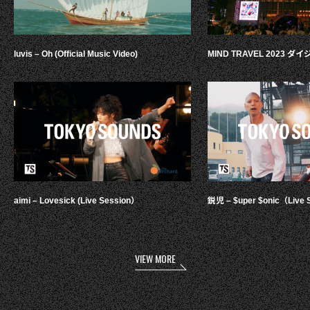
luvis – Oh (Official Music Video)
MIND TRAVEL 2023 
aimi – Lovesick (Live Session）
鋭児 – $uper $onic（Live 
VIEW MORE