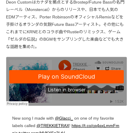
Deon Customはカナダを拠点とするBrostep/Future Bassの名門
レーベル〈Monstercat〉からのリリースや、日本でも人気の
EDMアーティス、Porter RobinsonのオフィシャルRemixなどを
手掛けるオランダの気鋭Future Bassアーティスト。その他にも
これまでにKRNEとのコラボ曲やRustieのリミックス、ゲーム
『ゼルダの伝説』のBGMをサンプリングした楽曲などでも大き
な話題を集めた。
New song I made with
@Glacci_
on one of my favorite
labels called
@TREKKIETRAX
!
https://t.co/cp4qxLmmFm