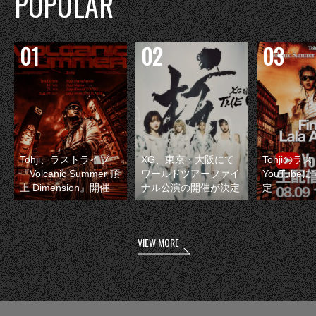
POPULAR
Tohji、ラストライブ
XG、東京・大阪にて
Tohjiのラ
『Volcanic Summer 頂
ワールドツアーファイ
YouTube
上 Dimension』開催
ナル公演の開催が決定
定
VIEW MORE