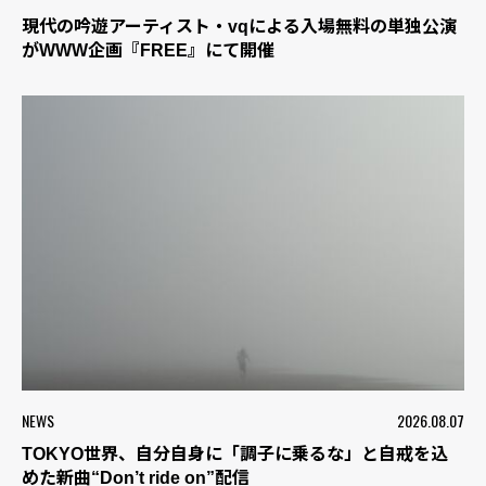
現代の吟遊アーティスト・vqによる入場無料の単独公演
がWWW企画『FREE』にて開催
NEWS
2026.08.07
TOKYO世界、自分自身に「調子に乗るな」と自戒を込
めた新曲“Don’t ride on”配信