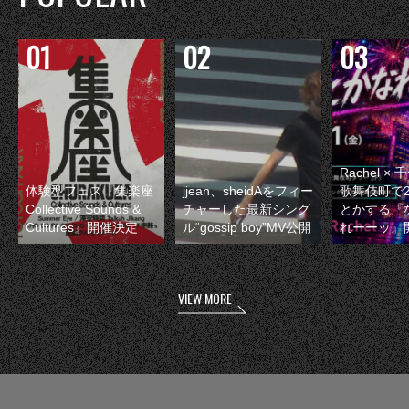
Rachel 
体験型フェス『集楽座
jjean、sheidAをフィー
歌舞伎町で
Collective Sounds &
チャーした最新シング
とかする『
Cultures』開催決定
ル“gossip boy”MV公開
れーーッ』
VIEW MORE