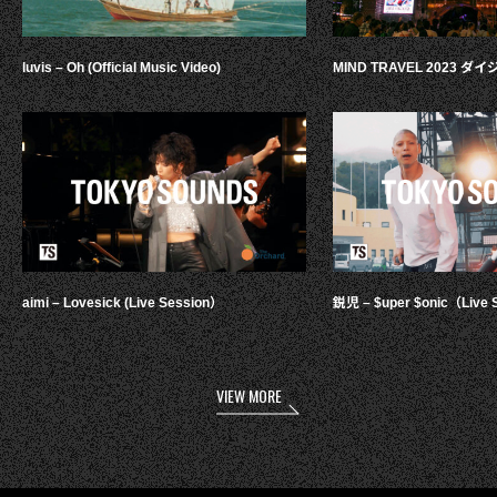
luvis – Oh (Official Music Video)
MIND TRAVEL 2023 
aimi – Lovesick (Live Session）
鋭児 – $uper $onic（Live 
VIEW MORE